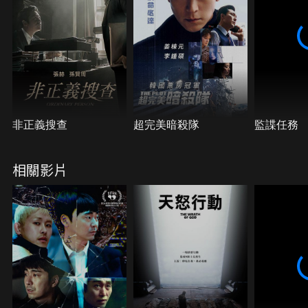
非正義搜查
超完美暗殺隊
監諜任務
相關影片