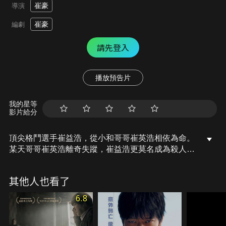
崔豪
導演
崔豪
編劇
請先登入
播放預告片
我的星等
影片給分
頂尖格鬥選手崔益浩，從小和哥哥崔英浩相依為命。
某天哥哥崔英浩離奇失蹤，崔益浩更莫名成為殺人嫌
犯。當他被拘捕進警察局時，突然接獲神秘人指示，
要他違法逃出警局，只要不服從命令，他的哥哥就將
其他人也看了
死於非命！原來這是天才遊戲設計師Ace製造出來的
瘋狂遊戲，為了娛樂貴族們，Ace將整座城市變成遊
6.8
戲戰場…