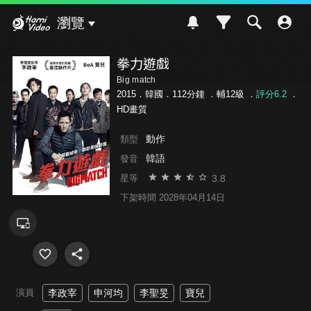
Hami Video
瀏覽
拳力遊戲
Big match
2015．韓國．112分鐘 ．
輔12級
．
評分6.2
．
HD畫質
動作
類型
韓語
發音
3.8
星等
下架時間 2028年04月14日
演員
李政宰
申河均
李聖旻
寶兒