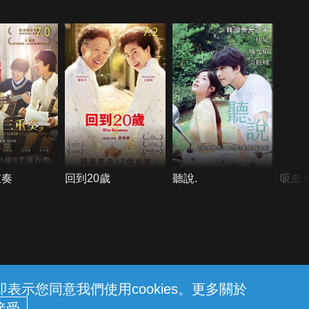
7.0
7.2
重奏
回到20歲
聽說.
吸血
示您同意我們使用cookies。更多關於