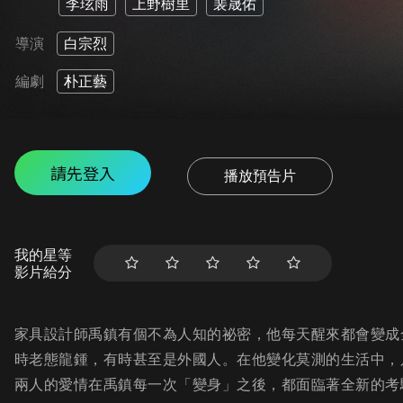
李玹雨
上野樹里
裴晟佑
導演
白宗烈
編劇
朴正藝
請先登入
播放預告片
我的星等
影片給分
家具設計師禹鎮有個不為人知的祕密，他每天醒來都會變成
時老態龍鍾，有時甚至是外國人。在他變化莫測的生活中，
兩人的愛情在禹鎮每一次「變身」之後，都面臨著全新的考