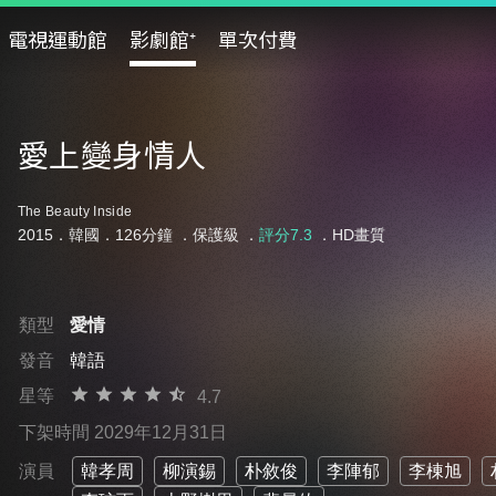
電視運動館
影劇館⁺
單次付費
愛上變身情人
The Beauty Inside
2015．韓國．126分鐘 ．
保護級
．
評分7.3
．HD畫質
類型
愛情
發音
韓語
星等
4.7
下架時間 2029年12月31日
演員
韓孝周
柳演錫
朴敘俊
李陣郁
李棟旭