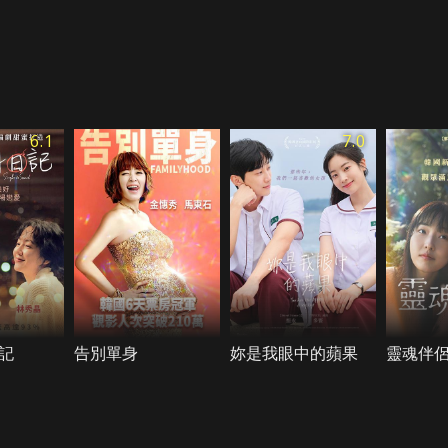
6.1
7.0
記
告別單身
妳是我眼中的蘋果
靈魂伴