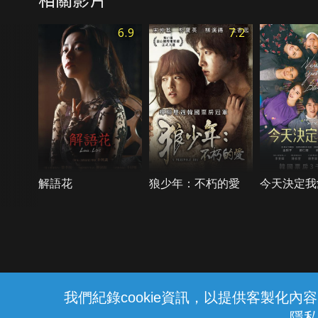
6.9
7.2
解語花
狼少年：不朽的愛
今天決定我
{{notifyMsg}}
我們紀錄cookie資訊，以提供客製化
隱私