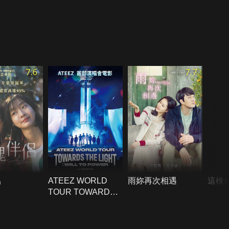
7.6
7.7
侶
ATEEZ WORLD
雨妳再次相遇
這棟
TOUR TOWARDS
THE LIGHT：WILL
TO POWER IN
CINEMAS