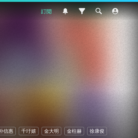
訂閱
朴信惠
千玗嬉
金大明
金柱赫
徐康俊