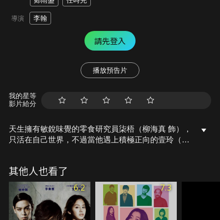
鄭雨盛
任時完
李翰
導演
請先登入
播放預告片
我的星等
影片給分
天生擁有敏銳味覺的零食研究員柒梧（柳海真 飾），
只活在自己世界，不過當他遇上積極正向的壹玲（金
喜善 飾）後，開始了解人生的新滋味。加上厚臉皮又
不懂事的哥哥石梧（車仁杓 飾）、自戀的零食公司社
其他人也看了
長炳勳（陳善圭 飾）、失控且過度投入的恩淑（韓善
伙 飾）徹底踏進柒梧的人生，讓柒梧原本一成不變的
6.2
7.3
平凡生活，開始天翻地覆……