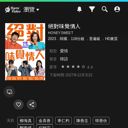
Hami Video
瀏覽
絕對味覺情人
HONEYSWEET
2023．韓國．118分鐘 ．
普遍級
．HD畫質
愛情
類型
韓語
發音
4.4
星等
下架時間 2027年12月31日
演員
柳海真
金喜善
車仁杓
陳善圭
韓善伙