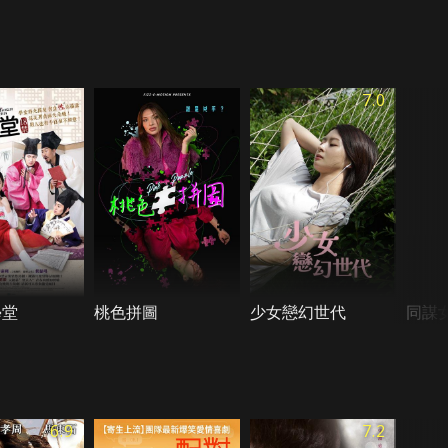
7.0
學堂
桃色拼圖
少女戀幻世代
同謀
6.9
7.2