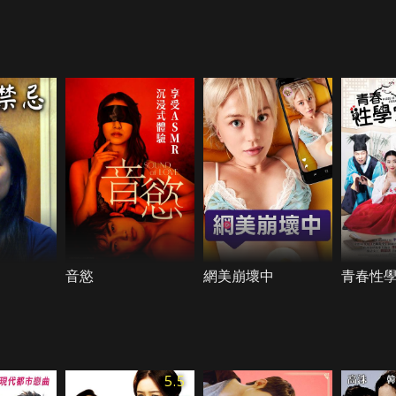
音慾
網美崩壞中
青春性
5.5