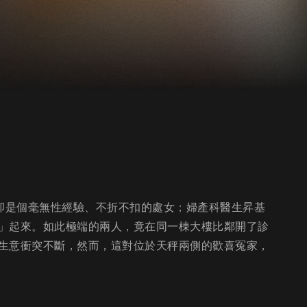
但卻是個毫無性經驗、不折不扣的處女；婦產科醫生昇基
」起來。如此極端的兩人，竟在同一棟大樓比鄰開了診
生意衝突不斷，然而，這對位於天秤兩側的歡喜冤家，