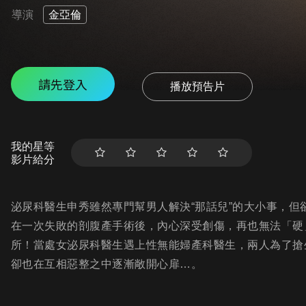
導演
金亞倫
請先登入
播放預告片
我的星等
影片給分
泌尿科醫生申秀雖然專門幫男人解決“那話兒”的大小事，
在一次失敗的剖腹產手術後，內心深受創傷，再也無法「硬
所！當處女泌尿科醫生遇上性無能婦產科醫生，兩人為了搶
卻也在互相惡整之中逐漸敞開心扉…。