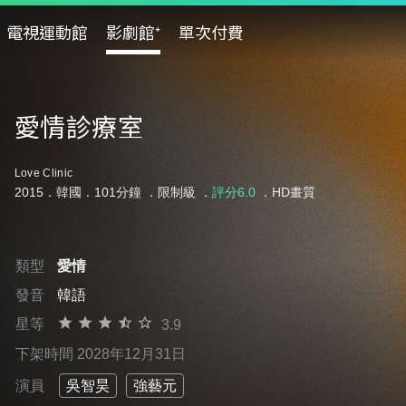
電視運動館
影劇館⁺
單次付費
愛情診療室
Love Clinic
2015．韓國．101分鐘 ．
限制級
．
評分6.0
．HD畫質
類型
愛情
發音
韓語
星等
3.9
下架時間 2028年12月31日
演員
吳智昊
強藝元