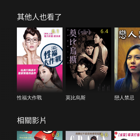
其他人也看了
6.1
6.4
性福大作戰
莫比烏斯
戀人禁忌
相關影片
6.3
6.6