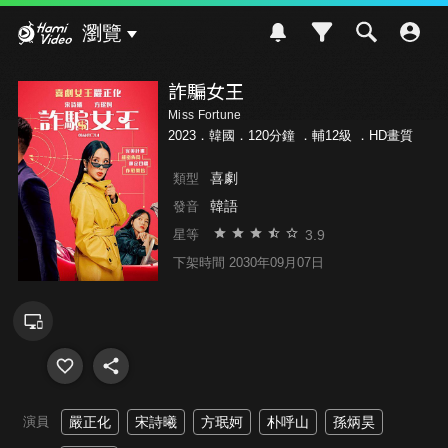
Hami Video
瀏覽
詐騙女王
Miss Fortune
2023．韓國．120分鐘 ．
輔12級
．HD畫質
喜劇
類型
韓語
發音
3.9
星等
下架時間 2030年09月07日
演員
嚴正化
宋詩曦
方珉妸
朴呼山
孫炳昊