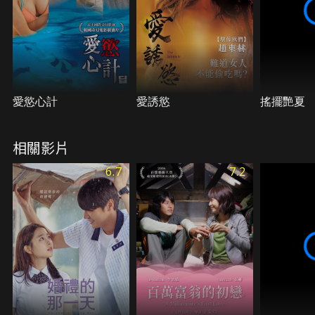
盡各種偷窺花招就是為了揪出這名淫亂的兇手…
愛慾心計
愛誘慾
搖擺艷夏
相關影片
6.7
7.2