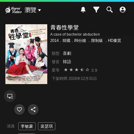
Hami Video
瀏覽
青春性學堂
A case of bachelor abduction
2014．韓國．89分鐘 ．
限制級
．HD畫質
喜劇
類型
韓語
發音
3.9
星等
下架時間 2026年12月31日
演員
李敏豪
裴瑟琪