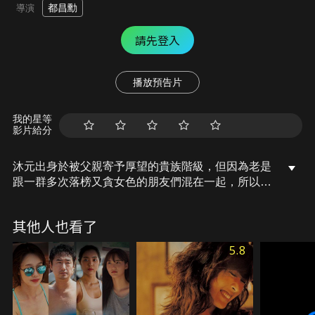
都昌勳
導演
請先登入
播放預告片
我的星等
影片給分
沐元出身於被父親寄予厚望的貴族階級，但因為老是
跟一群多次落榜又貪女色的朋友們混在一起，所以一
直無法出人頭地。甲申政變後，朝廷讓女子也能上學
堂，香兒是一個不起眼的女孩，但性格直爽靦腆，漸
其他人也看了
漸和沐元互相產生好感。近來社會上卻發生了駭人聽
聞的綁架強暴事件，被害人竟然清一色都是 「長相俊
5.8
俏的學堂男子」！沐元和他的朋友也在某天晚上慘遭
毒手…唯一的線索，只有那女人身上獨特的粉味、還
有無意間看到臀部上的那顆「痣」。他們認為兇手一
定就在這群女學生中，並鎖定了最有嫌疑的香兒，想