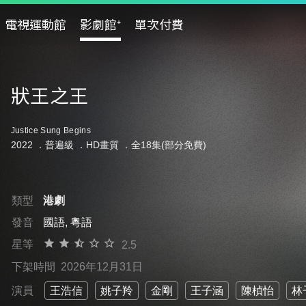
電視運動館
影劇館⁺
單次付費
狀王之王
Justice Sung Begins
2022 ．
普遍級
．HD畫質 ．全18集(部分免費)
類型
港劇
發音
國語, 粵語
星等
2.5
下架時間
2026年12月31日
演員
王浩信
姚子羚
金剛
王子涵
陳楨怡
林