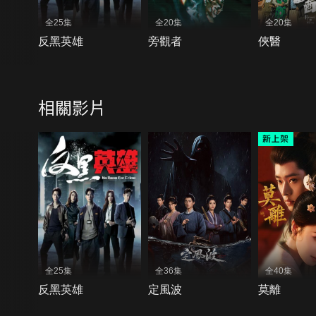
全25集
全20集
全20集
反黑英雄
旁觀者
俠醫
相關影片
全25集
全36集
全40集
反黑英雄
定風波
莫離