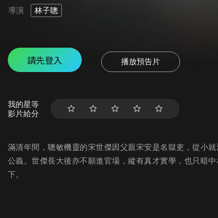
導演
林子聰
請先登入
播放預告片
我的星等
影片給分
滿清年間，聰敏機靈的宋世傑因父親宋安是名獄吏，從小就
公義。世傑長大後亦不願進官場，縱有真才實學，也只暗中
下。