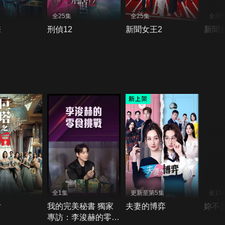
全25集
全25集
全26
擊
刑偵12
新聞女王2
新聞
全1集
更新至第5集
全15
后
我的完美秘書 獨家
夫妻的博弈
妳不
專訪：李浚赫的零食