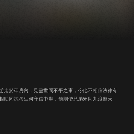
游走於牢房內，見盡世間不平之事，令他不相信法律有
相助同試考生何守信中舉，他則偕兄弟宋阿九浪遊天