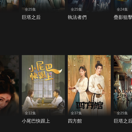
全25集
全25集
全24集
巨塔之后
執法者們
疊影狙
全12集
全37集
全25集
小尾巴快跟上
四方館
巨塔之