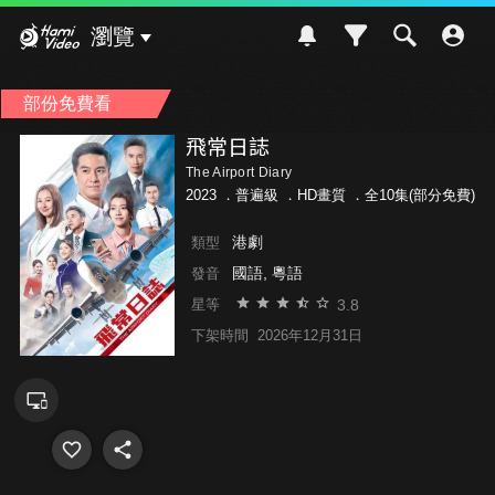
Hami Video
瀏覽
部份免費看
飛常日誌
The Airport Diary
2023 ．
普遍級
．HD畫質 ．全10集(部分免費)
港劇
類型
國語, 粵語
發音
3.8
星等
下架時間
2026年12月31日