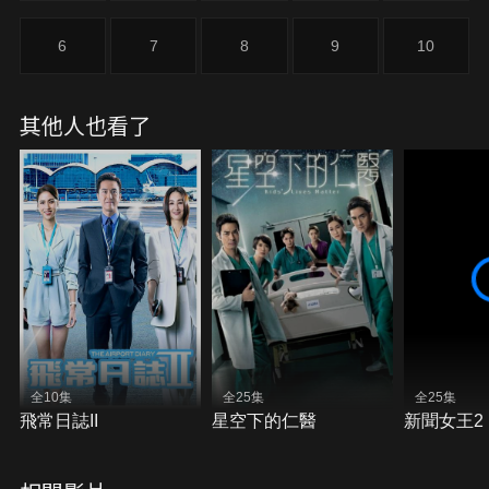
6
7
8
9
10
其他人也看了
全10集
全25集
全25集
飛常日誌II
星空下的仁醫
新聞女王2