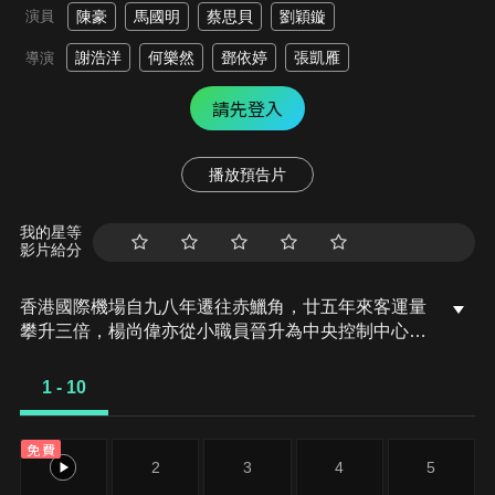
演員
陳豪
馬國明
蔡思貝
劉穎鏇
謝浩洋
何樂然
鄧依婷
張凱雁
導演
請先登入
播放預告片
我的星等
影片給分
香港國際機場自九八年遷往赤鱲角，廿五年來客運量
攀升三倍，楊尚偉亦從小職員晉升為中央控制中心值
班經理，與一眾好伙伴，處理機場發生的各種事情...
1 - 10
免費
1
2
3
4
5