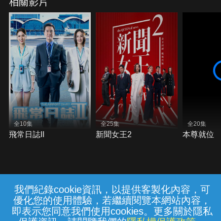
相關影片
全10集
全25集
全20集
飛常日誌II
新聞女王2
本尊就位
我們紀錄cookie資訊，以提供客製化內容，可
{{notifyMsg}}
優化您的使用體驗，若繼續閱覽本網站內容，
常見問題
線上客服
服務條款
隱私權保護
即表示您同意我們使用cookies。更多關於隱私