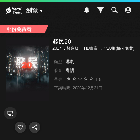
Hami Video
瀏覽
部份免費看
賤民20
2017 ．
普遍級
．HD畫質 ．全20集(部分免費)
港劇
類型
粵語
發音
1.5
星等
下架時間
2026年12月31日