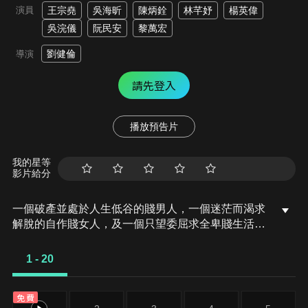
演員
王宗堯
吳海昕
陳炳銓
林芊妤
楊英偉
吳浣儀
阮民安
黎萬宏
劉健倫
導演
請先登入
播放預告片
我的星等
影片給分
一個破產並處於人生低谷的賤男人，一個迷茫而渴求
解脫的自作賤女人，及一個只望委屈求全卑賤生活的
市井男人，在命運的驅使下結為夥伴。三人生無可
戀，天馬行空地想發動自殺式恐襲，炸掉一個公眾廁
1 - 20
所以宣洩對社會的不滿，最後卻弄得三命嗚呼。三位
賤人何以有此舉動？而命運是賤格還是賤命呢？一年
免費
前，他們其實…