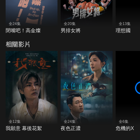
全24集
全20集
全13集
閉嘴吧！高金燦
男排女將
理想國
相關影片
全12集
全24集
全6集
我願意 幕後花絮
夜色正濃
危機的X