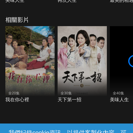
美味人生
再次人生
最美的相
相關影片
全20集
全30集
全40集
我在你心裡
天下第一招
美味人生
我們紀錄cookie資訊，以提供客製化內容，可