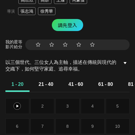
高欣欣
高群
王燦
何豪傑
張志鴻
徐秀華
導演
請先登入
我的星等
影片給分
以三個世代、三位女人為主軸，描述在傳統與現代的
交織下，如何堅守家庭、追尋幸福。
1 - 20
21 - 40
41 - 60
61 - 80
81 
1
2
3
4
5
6
7
8
9
10