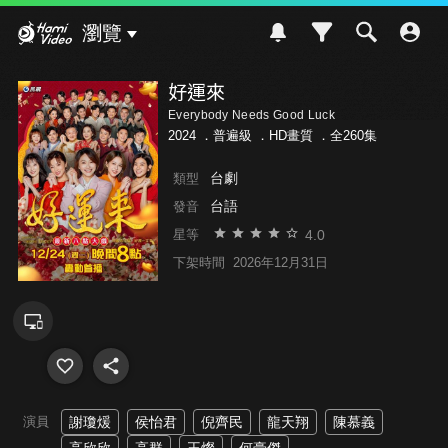
Hami Video
瀏覽
好運來
Everybody Needs Good Luck
2024 ．
普遍級
．HD畫質 ．全260集
台劇
類型
台語
發音
4.0
星等
下架時間
2026年12月31日
演員
謝瓊煖
侯怡君
倪齊民
龍天翔
陳慕義