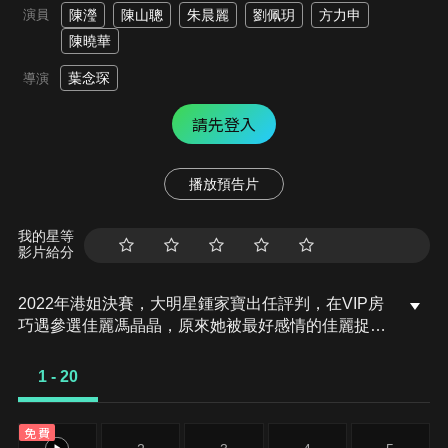
演員
陳瀅
陳山聰
朱晨麗
劉佩玥
方力申
陳曉華
葉念琛
導演
請先登入
播放預告片
我的星等
影片給分
2022年港姐決賽，大明星鍾家寶出任評判，在VIP房
巧遇參選佳麗馮晶晶，原來她被最好感情的佳麗捉
弄。家寶在晶晶身上彷彿看到從前的自己，思緒不禁
回到03年4月1日……當天家寶收到好友李靜兒通知，
1 - 20
指其偶像「哥哥」張國榮在酒店出現，家寶到場未見
哥哥身影，先看到異父異母的妹妹鍾家琪跟訓導主任
免費
馬老師牽手進出名店，及後乘小巴回家時，驚悉哥哥