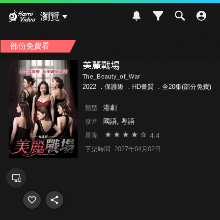
Hami Video
瀏覽
部份免費看
美麗戰場
The_Beauty_of_War
2022 ．
保護級
．HD畫質 ．全20集(部分免費)
港劇
類型
國語, 粵語
發音
4.4
星等
下架時間
2027年04月02日