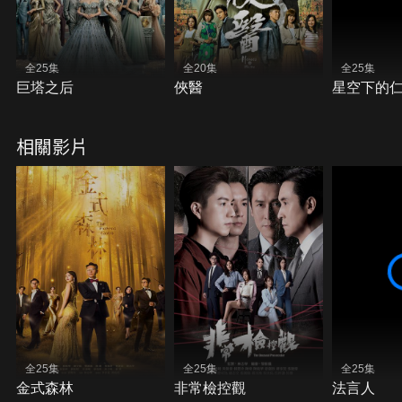
全25集
全20集
全25集
巨塔之后
俠醫
星空下的
相關影片
全25集
全25集
全25集
金式森林
非常檢控觀
法言人