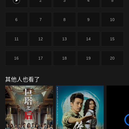
1
2
3
4
5
墮樓離世。家寶更遭家琪與繼母曾惠芳誣衊做援交，
終被父親鍾勝趕出家門。
6
7
8
9
10
11
12
13
14
15
16
17
18
19
20
其他人也看了