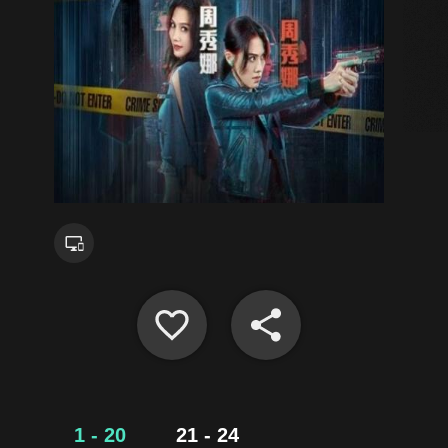
1 - 20
21 - 24