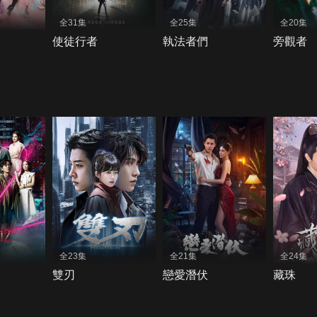
全31集
全25集
全20集
使徒行者
執法者們
旁觀者
全23集
全21集
全24集
雙刃
戀愛潛伏
藏珠