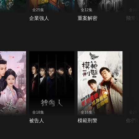
全25集
全12集
全10
企業強人
重案解密
飛常
全18集
全16集
全20
被告人
模範刑警
你們