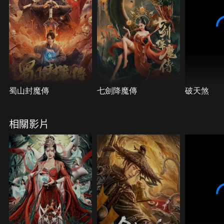
蜀山封魔傳
七劍降魔傳
破天煞
相關影片