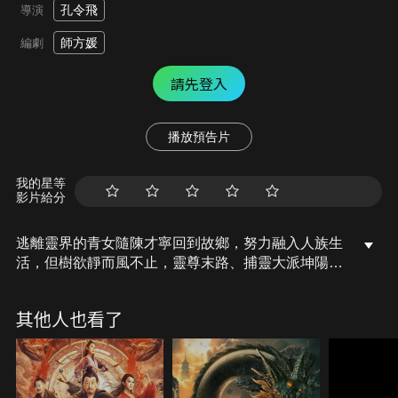
孔令飛
導演
師方媛
編劇
請先登入
播放預告片
我的星等
影片給分
逃離靈界的青女隨陳才寧回到故鄉，努力融入人族生
活，但樹欲靜而風不止，靈尊末路、捕靈大派坤陽司
接踵而至，引起種種風波，面對重重壓力與質疑，兩
人不惜身死救世，以行動向世人證明：人靈可以共
其他人也看了
存。