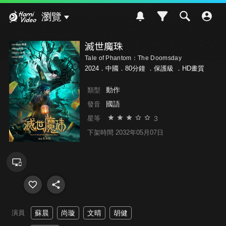
Hami Video
瀏覽
滅世魔珠
Tale of Phantom：The Doomsday
2024．中國．80分鐘 ．
保護級
．HD畫質
動作
類型
國語
發音
3
星等
下架時間 2032年05月07日
演員
蘇晨
尚璇
文晴
胡健