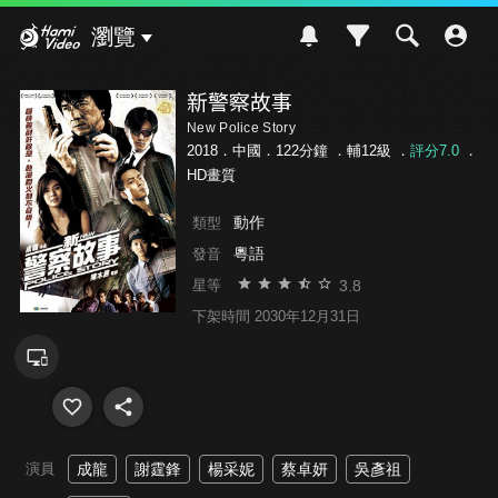
Hami Video
瀏覽
新警察故事
New Police Story
2018．中國．122分鐘 ．
輔12級
．
評分7.0
．
HD畫質
動作
類型
粵語
發音
3.8
星等
下架時間 2030年12月31日
演員
成龍
謝霆鋒
楊采妮
蔡卓妍
吳彥祖