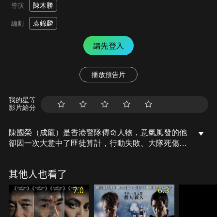
陳木勝
導演
袁錦麟
編劇
請先登入
播放預告片
我的星等
影片給分
陳國榮（成龍）是香港警隊傳奇人物，意氣風發的他
卻因一次大意中了匪徒算計，行動失敗、大隊死傷慘
重，女友弟弟也因而喪命。陳國榮就此委靡不振，終
日借酒澆愁，直到在酒吧遇到阿鋒（謝霆鋒）表明能
其他人也看了
幫助他查清當年的意外、更阻止匪徒再犯。悔恨不已
的陳國榮能否為了正義面對心魔？黑暗的真相又是如
7.0
6.3
何？