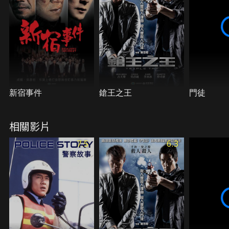
新宿事件
鎗王之王
門徒
相關影片
7.5
6.3