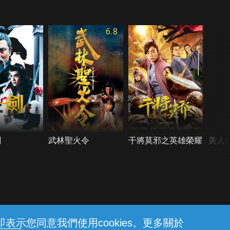
6.8
劍
武林聖火令
干將莫邪之英雄榮耀
美人
示您同意我們使用cookies。更多關於