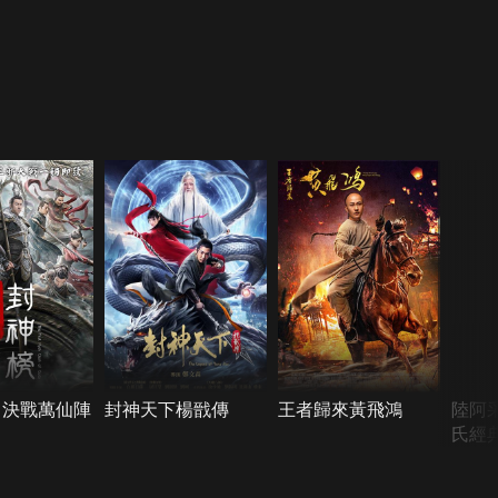
：決戰萬仙陣
封神天下楊戩傳
王者歸來黃飛鴻
陸阿
氏經典