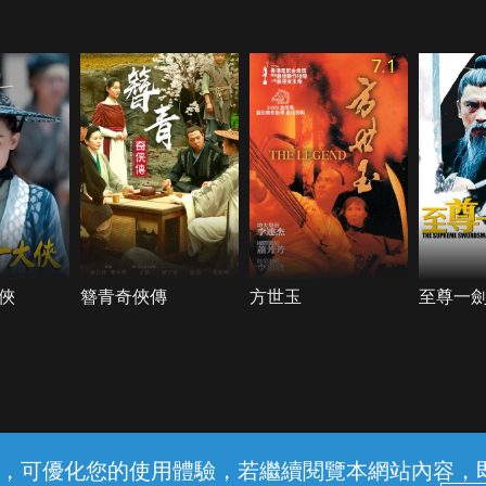
7.1
俠
簪青奇俠傳
方世玉
至尊一
常見問題
線上客服
服務條款
隱私權保護
內容，可優化您的使用體驗，若繼續閱覽本網站內容，即表