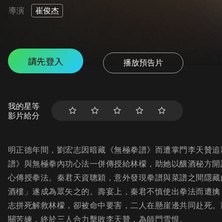
導演
崔俊杰
請先登入
播放預告片
我的星等
影片給分
明正德年間，劉宏志因暗藏《無極拳譜》而遭掌門李天贊追
譜》與無極拳內功心法一併傳授給林檬，助她以釀酒秘方開
心傳授拳法。秦君天資聰穎，意外發現拳譜與菜譜之間隱藏
酒樓」遂成為眾矢之的。壽宴上，秦君不慎使出拳法而遭擒
志拼死解救林檬，卻被命中要害，二人在懸崖邊共同赴死。
關苦練，終於三人合力擊敗李天贊，為師門雪恨。