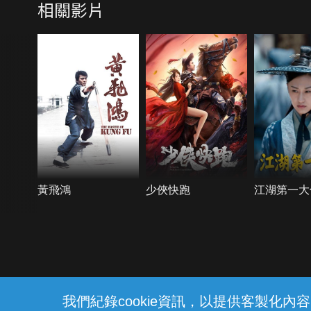
相關影片
黃飛鴻
少俠快跑
江湖第一大
{{notifyMsg}}
我們紀錄cookie資訊，以提供客製化