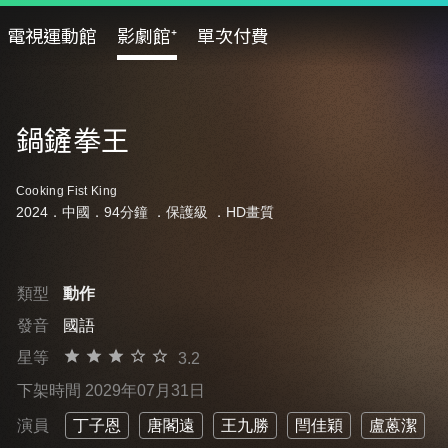
電視運動館
影劇館⁺
單次付費
鍋鏟拳王
Cooking Fist King
2024．中國．94分鐘 ．
保護級
．HD畫質
類型
動作
發音
國語
星等
3.2
下架時間 2029年07月31日
演員
丁子恩
唐閣遠
王九勝
閆佳穎
盧蒽潔