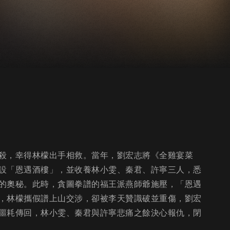
殺，幸得林檬出手相救。當年，劉宏志將《全雞宴菜
設「恩遇酒樓」，並收養林小雯、秦君、許寧三人，悉
的奧秘。此時，貪圖拳譜的福王派燕師爺施壓，「恩遇
，林檬攜假譜上山交涉，卻被李天贊識破並重傷，劉宏
噩耗傳回，林小雯、秦君與許寧悲痛之餘決心報仇，閉