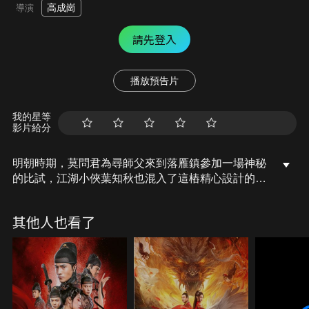
高成崗
導演
請先登入
播放預告片
我的星等
影片給分
明朝時期，莫問君為尋師父來到落雁鎮參加一場神秘
的比試，江湖小俠葉知秋也混入了這樁精心設計的陰
謀。在經歷了生死考驗後，兩人解開了多年前一段江
湖公案之謎，同時莫問君也了解了自己的身世…
其他人也看了