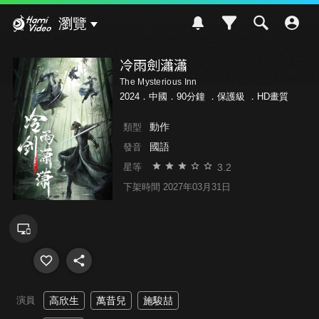
Hami Video
瀏覽
冷雨劍瀟瀟
The Mysterious Inn
2024．中國．90分鐘 ．
保護級
．HD畫質
動作
類型
國語
發音
3.2
星等
下架時間 2027年03月31日
演員
高欣生
萬昔兒
施駿喆