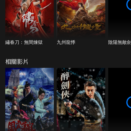
繡春刀：無間煉獄
九州龍悸
陰陽無敵
相關影片