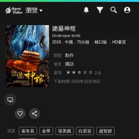
Hami Video
瀏覽
詭墓神棺
Grotesque tomb
2019．中國．75分鐘 ．
輔12級
．HD畫質
動作
類型
國語
發音
2.8
星等
下架時間 2026年10月08日
演員
崔冬辰
金寧
張美娥
白若岩
趙智妍