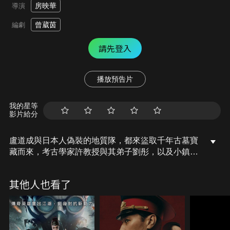
房映華
導演
曾葳茵
編劇
請先登入
播放預告片
我的星等
影片給分
盧道成與日本人偽裝的地質隊，都來盜取千年古墓寶
藏而來，考古學家許教授與其弟子劉彤，以及小鎮第
一美女蘇月紅，與兩方盜墓賊展開鬥智鬥勇，破譯重
重機關，依次揭開座座古墓之謎…
其他人也看了