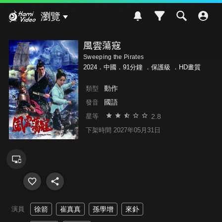
Hami Video
瀏覽
風雲蕩寇
Sweeping the Pirates
2024．中國．91分鐘 ．
保護級
．HD畫質
動作
類型
國語
發音
2.8
星等
下架時間 2027年05月31日
演員
徐箭
崔真真
孫學增
來釙