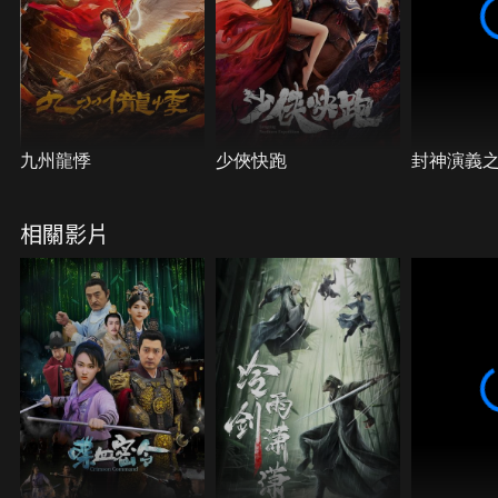
九州龍悸
少俠快跑
封神演義
相關影片