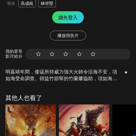
高成崗
林祥堅
導演
請先登入
播放預告片
我的星等
影片給分
明嘉靖年間，倭寇所持威力強大火鈰令沿海不安，項
如海受命調查。得益竹節幫的竹蘭馨協助，項如海迅
速查到與倭寇有染的商人。但兵部調撥火藥鉛彈不翼
而飛，敵方行動總是搶先一步，此時倭寇聚集沿海，
其他人也看了
海防岌岌可危…