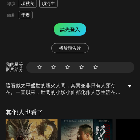
項秋良
項河生
導演
于奧
編劇
請先登入
播放預告片
我的星等
影片給分
這看似太平盛世的煙火人間，其實並非只有人類存
在。一直以來，世間的小妖小仙都化作人形生活在我
們身邊，之中有與人為善者，自然也有作惡多端者，
而維持這一切秩序和平的人，便是隱匿江湖的秘密組
其他人也看了
織，霧隱門。惡妖天邪企圖利用太歲剷除霧隱門建造
妖國，卻不料太歲意外附到了吳因身上。自此，吳因
由一名地痞流氓變成了依靠太歲力量施展絕技的高
人，但行為舉止也常會被太歲左右。同時，霧隱門弟