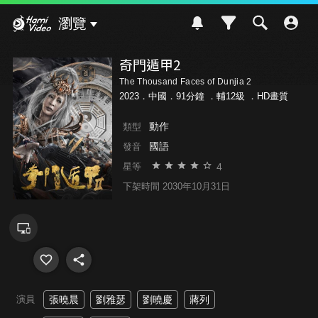
Hami Video
瀏覽
奇門遁甲2
The Thousand Faces of Dunjia 2
2023．中國．91分鐘 ．
輔12級
．HD畫質
動作
類型
國語
發音
4
星等
下架時間 2030年10月31日
演員
張曉晨
劉雅瑟
劉曉慶
蔣列