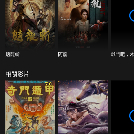
子風小小為尋太歲蹤跡找到了吳因，試圖阻止天邪為
禍世間的計畫。最終，吳因決定利用自身的力量操控
太歲，以阻止天邪的邪惡計劃，拯救千萬百姓。就在
他與風小小聯手擊敗天邪的同時，一個在風小小心中
隱藏了多年的秘密，終於浮出水面…
魑龍斬
阿龍
戰鬥吧，
相關影片
7.0