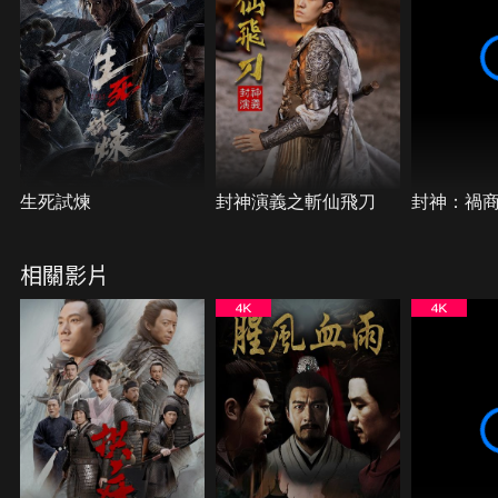
生死試煉
封神演義之斬仙飛刀
封神：禍
相關影片