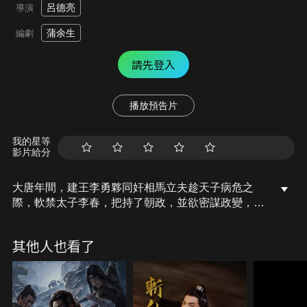
呂德亮
導演
蒲余生
編劇
請先登入
播放預告片
我的星等
影片給分
大唐年間，建王李勇夥同奸相馬立夫趁天子病危之
際，軟禁太子李春，把持了朝政，並欲密謀政變，金
吾衛將軍林燕和九門總捕頭陳利被捲入到這場詭譎的
漩渦之中，林燕只得孤身試險，憑藉高超的武藝連夜
其他人也看了
劫牢搭救受困太子，險些喪命。