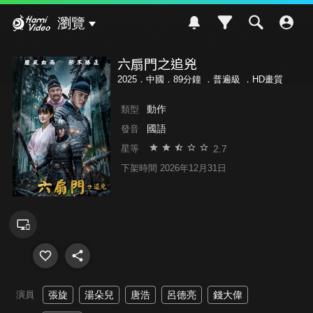
Hami Video
瀏覽
六扇門之追兇
2025．中國．89分鐘 ．
普遍級
．HD畫質
動作
類型
國語
發音
2.7
星等
下架時間 2026年12月31日
演員
張旋
湯朵兒
唐浩
呂德亮
錢大偉