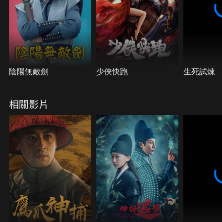
陰陽無敵劍
少俠快跑
生死試煉
相關影片