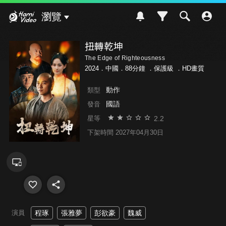
Hami Video
瀏覽
扭轉乾坤
The Edge of Righteousness
2024．中國．88分鐘 ．
保護級
．HD畫質
動作
類型
國語
發音
2.2
星等
下架時間 2027年04月30日
演員
程琢
張雅夢
彭欲豪
魏威