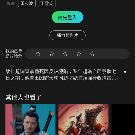
田少波
丁雪英
導演
請先登入
播放預告片
我的星等
影片給分
黎仁超調查掌櫃死因反被誣陷，黎仁超為自己爭取七
日之期，他查出閔霸天夥同縣衙總捕頭強行收購當舖
為按察使之子趙文采斂財，經黎仁超和正義人士的合
力追查最終將趙文采等人繩之以法…
其他人也看了