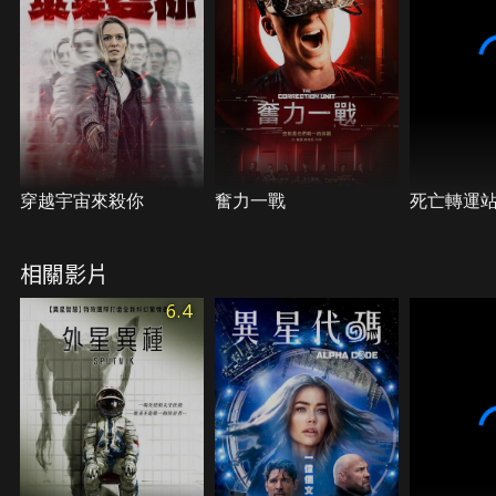
穿越宇宙來殺你
奮力一戰
死亡轉運
相關影片
6.4