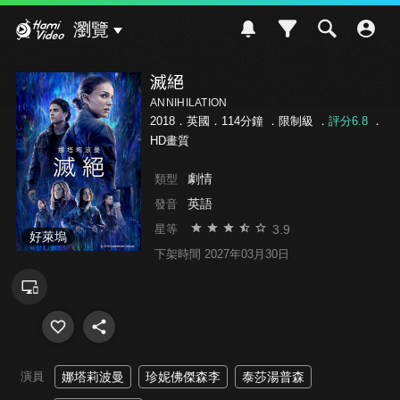
Hami Video
瀏覽
滅絕
ANNIHILATION
2018．英國．114分鐘 ．
限制級
．
評分6.8
．
HD畫質
劇情
類型
英語
發音
3.9
星等
好萊塢
下架時間 2027年03月30日
演員
娜塔莉波曼
珍妮佛傑森李
泰莎湯普森