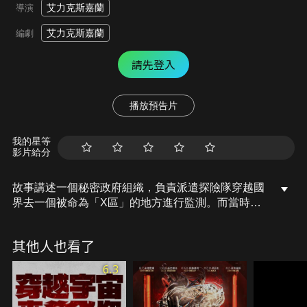
艾力克斯嘉蘭
導演
艾力克斯嘉蘭
編劇
請先登入
播放預告片
我的星等
影片給分
故事講述一個秘密政府組織，負責派遣探險隊穿越國
界去一個被命為「X區」的地方進行監測。而當時
「X區」曾發生離奇失蹤與意外事故，消息被嚴禁封
鎖。最新被派駐的探險隊，是由4位女性專家組成，
其他人也看了
心理學家、人類學家、勘測員與生物學家，她們要解
開此地的驚悚秘密。
6.3