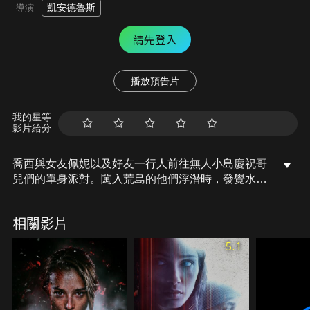
凱安德魯斯
導演
請先登入
播放預告片
我的星等
影片給分
喬西與女友佩妮以及好友一行人前往無人小島慶祝哥
兒們的單身派對。闖入荒島的他們浮潛時，發覺水中
沒有魚群，只有屍骨，驚恐上岸後眾人更陸續感染詭
異病毒、口吐血水，原來島上有著被拘禁的病毒帶原
相關影片
者「零號病患」，身為神秘病毒肆虐下的唯一倖存
者，零號病患拒絕和科學家合作，更惡意傳染體內的
5.1
病毒…