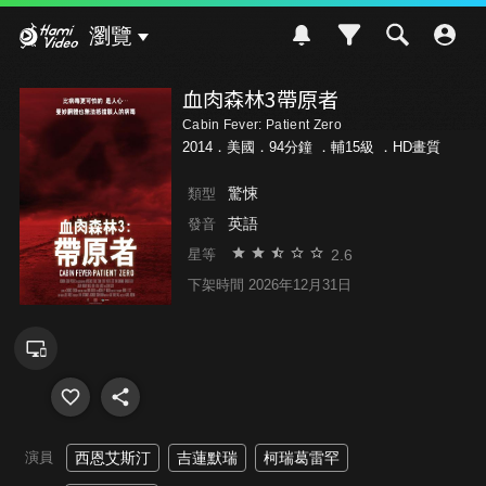
Hami Video
瀏覽
血肉森林3帶原者
Cabin Fever: Patient Zero
2014．美國．94分鐘 ．
輔15級
．HD畫質
驚悚
類型
英語
發音
2.6
星等
下架時間 2026年12月31日
演員
西恩艾斯汀
吉蓮默瑞
柯瑞葛雷罕