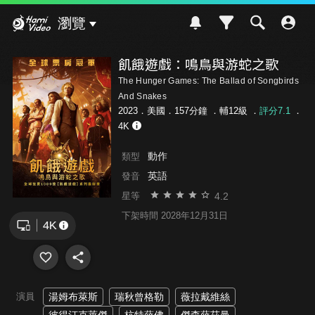
Hami Video
瀏覽
飢餓遊戲：鳴鳥與游蛇之歌
The Hunger Games: The Ballad of Songbirds
And Snakes
2023．美國．157分鐘 ．
輔12級
．
評分7.1
．
4K
動作
類型
英語
發音
4.2
星等
下架時間 2028年12月31日
演員
湯姆布萊斯
瑞秋曾格勒
薇拉戴維絲