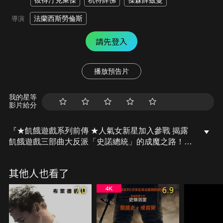
彼得汀克萊傑
杭特薛佛
傑森薛茲曼
法蘭西斯勞倫斯
導演
請先登入
播放預告片
我的星等
影片給分
『★飢餓遊戲系列前傳 ★人氣女新星加入參戰 揭露
飢餓遊戲三部曲大反派「史諾總統」的成魔之路！』
《飢餓遊戲：鳴鳥與游蛇之歌》背景設定於《飢餓遊
戲系列》數十年前，故事聚焦在年輕的「史諾總統」
其他人也看了
科利奧蘭納斯史諾（湯姆布萊斯 飾）身上，曾經輝煌
的史諾家族在戰後家道中落，十八歲的史諾成為振興
7.0
6.9
落魄家族的最後希望。為了維持生計，史諾不得不接
受指派，擔任第十屆飢餓遊戲的導師，指導來自一名
來自貧困的第十二區，個性古怪的女孩露西葛蕾（瑞