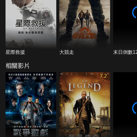
秋曾格勒 飾）。沒想到，在露西葛蕾靠著自身魅力擄
獲施惠國的觀眾後，史諾看到了改變兩人命運的機
會……。
星際救援
大競走
末日倒數1
相關影片
7.2