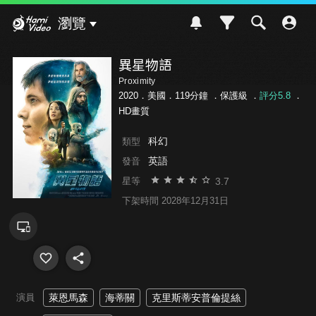
Hami Video
瀏覽
異星物語
Proximity
2020．美國．119分鐘 ．
保護級
．
評分5.8
．
HD畫質
科幻
類型
英語
發音
3.7
星等
下架時間 2028年12月31日
演員
萊恩馬森
海蒂關
克里斯蒂安普倫提絲