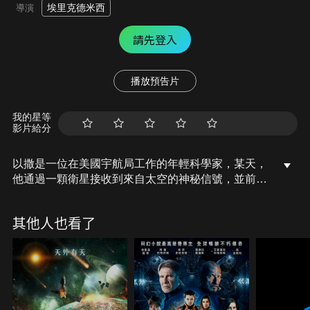
埃里克德米西
導演
請先登入
播放預告片
我的星等
影片給分
以撒是一位在美國宇航局工作的年輕科學家，某天，
他通過一顆衛星接收到來自太空的神秘信號，並前往
信號標示地點尋找外星人蹤跡；在探尋過程中，以撒
竟遭外星人綁架，然而，當他僥倖逃脫並平安返回地
其他人也看了
球後，身邊沒有一個人相信他的故事。面對外界的種
種質疑及嘲諷，以撒開始迷戀於尋找外星物種存在的
證據，並踏上一場尋找未知的神秘旅程…