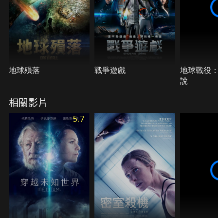
地球殞落
戰爭遊戲
地球戰役
說
相關影片
5.7