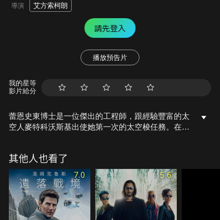
艾方索柯朗
導演
請先登入
播放預告片
我的星等
影片給分
蕾恩史東博士是一位傑出的工程師，跟經驗豐富的太
空人麥特科沃斯基出使她第一次的太空梭任務。在一
次看似是例行性的太空漫步中，災難卻降臨了，太空
梭被徹底摧毀，讓史東與科沃斯基獨自徘徊在外太
其他人也看了
空，無依無靠只有彼此，漂流在黑暗之中，當恐懼不
安轉變成驚慌失措時，每一口呼吸都吞噬了自己所剩
7.0
5.6
無幾的氧氣，然而回家的唯一方法就是往更遠的恐怖
無垠太空前去。