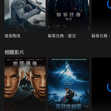
遺落戰境
駭客任務：復活
駭客任務
相關影片