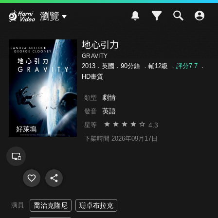
Hami Video
瀏覽
地心引力
GRAVITY
2013．英國．90分鐘 ．
輔12級
．
評分7.7
．
HD畫質
劇情
類型
英語
發音
4.3
星等
好萊塢
下架時間 2026年09月17日
演員
喬治克隆尼
珊卓布拉克