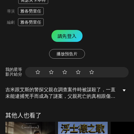
喬瑟夫卡本特
雅各勞里任
導演
雅各勞里任
編劇
請先登入
播放預告片
我的星等
影片給分
吉米跟艾斯的警探父親在調查案件時被謀殺了，一直
未能逮捕兇手而成為了謎案，父親死亡的真相跟傷痛
也隨此塵封在兩兄弟心底。十年後，哥哥吉米成為了
私家偵探，弟弟艾斯則因為心靈創傷一直暫住在父親
其他人也看了
好友家中，如今艾斯病情好轉，再度回到小鎮當起哥
哥的助手，試著重新生活，卻在調查一起委託時步步
接近危險，更意外將他們漸漸導向父親死亡真相...而