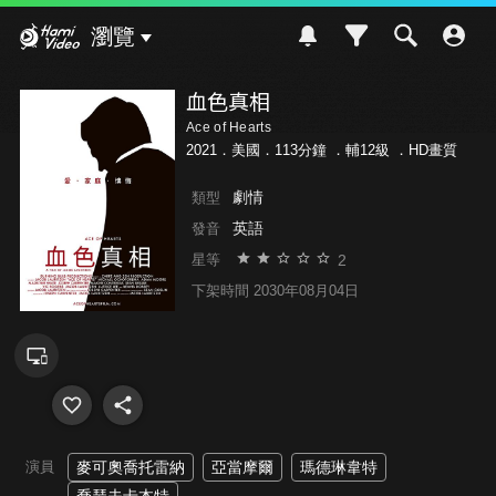
Hami Video
瀏覽
血色真相
Ace of Hearts
2021．美國．113分鐘 ．
輔12級
．HD畫質
劇情
類型
英語
發音
2
星等
下架時間 2030年08月04日
演員
麥可奧喬托雷納
亞當摩爾
瑪德琳韋特