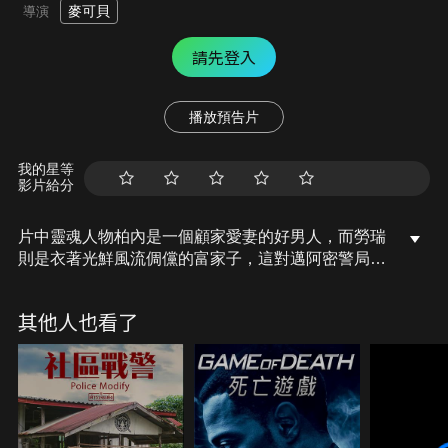
麥可貝
導演
請先登入
播放預告片
我的星等
影片給分
片中靈魂人物柏內是一個顧家愛妻的好男人，而勞瑞
則是衣著光鮮風流倜儻的富家子，這對邁阿密警局的
絕妙拍檔奉命追查一樁上億元的毒品失竊案，這一場
大混戰就要開始……
其他人也看了