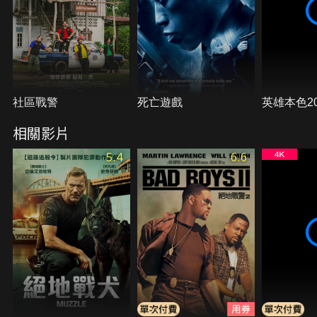
社區戰警
死亡遊戲
英雄本色20
相關影片
5.4
6.6