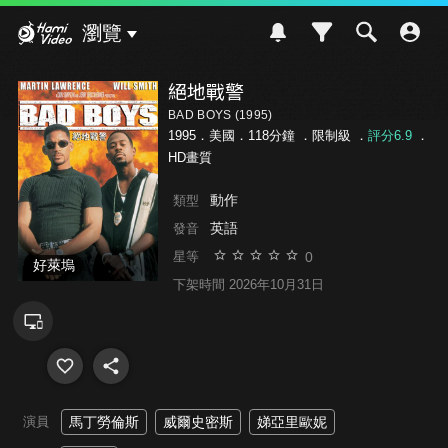
Hami Video
瀏覽
絕地戰警
BAD BOYS (1995)
1995．美國．118分鐘 ．
限制級
．
評分6.9
．
HD畫質
動作
類型
英語
發音
0
星等
好萊塢
下架時間 2026年10月31日
演員
馬丁勞倫斯
威爾史密斯
娣亞里歐妮