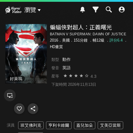
Hami Video
瀏覽
蝙蝠俠對超人：正義曙光
BATMAN V SUPERMAN: DAWN OF JUSTICE
2016．美國．151分鐘 ．
輔12級
．
評分6.4
．
HD畫質
動作
類型
英語
發音
4.3
星等
好萊塢
下架時間 2026年11月13日
演員
班艾佛列克
亨利卡維爾
蓋兒加朵
艾美亞當斯