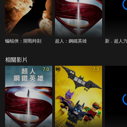
蝙蝠俠：開戰時刻
超人：鋼鐵英雄
新．超人力
相關影片
7.0
7.3