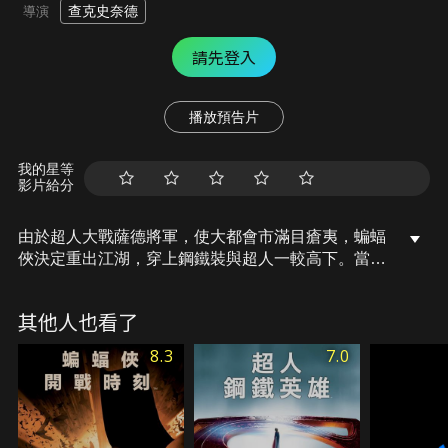
查克史奈德
導演
請先登入
播放預告片
我的星等
影片給分
由於超人大戰薩德將軍，使大都會市滿目瘡夷，蝙蝠
俠決定重出江湖，穿上鋼鐵裝與超人一較高下。當雙
方處於交戰狀態時，卻出現超級反派「雷克斯路瑟」
使得城市出現新危機，蝙蝠俠和超人被迫合作除害。
其他人也看了
8.3
7.0