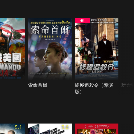
5.3
國
索命首爾
終極追殺令（導演
玩命
版）
5.1
5.6