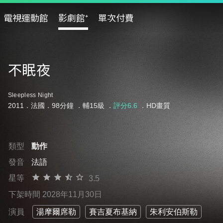
電視運動館
影劇館⁺
單次付費
不眠夜
Sleepless Night
2011．法國．98分鐘 ．
輔15級
．
評分6.6
．HD畫質
類型
動作
發音
法語
星等
3.5
下架時間 2028年11月30日
演員
湯摩爾席勒
賽吉夏布基納
朱利安伯斯勒