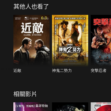
其他人也看了
6.3
5.7
近敵
神鬼二勢力
突擊忍者
相關影片