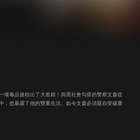
一場毒品搶劫出了大差錯！與黑社會勾搭的警察文森從
中，也暴露了他的雙重生活。如今文森必須親自突破重