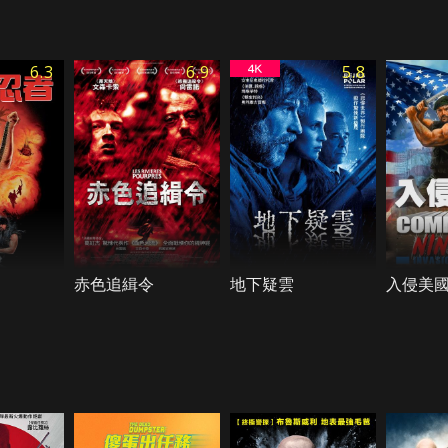
6.3
6.9
5.8
赤色追緝令
地下疑雲
入侵美