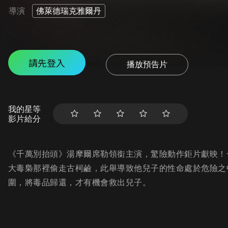
導演
佛萊德瑞克雅爾丹
請先登入
播放預告片
我的星等
影片給分
《千萬別抬頭》湯摩爾席勒領銜主演，驚險動作鉅片獻映！
大毒梟那裡偷走古柯鹼，此舉導致他兒子的性命處於危險之
圍，將毒品歸還，才有機會救出兒子。