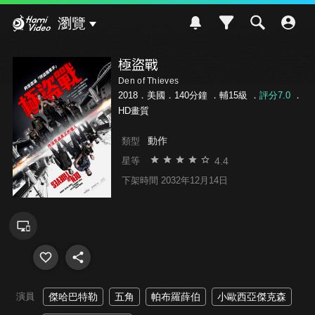
Hami Video
瀏覽
極盜戰
Den of Thieves
2018．美國．140分鐘 ．
輔15級
．
評分7.0
．
HD畫質
動作
類型
4.4
星等
下架時間 2032年12月14日
演員
傑哈巴特勒
五角
帕布羅薛伯
小歐西亞傑克森