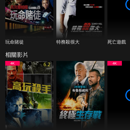
玩命賭徒
特務殺很大
死亡遊戲
相關影片
6.2