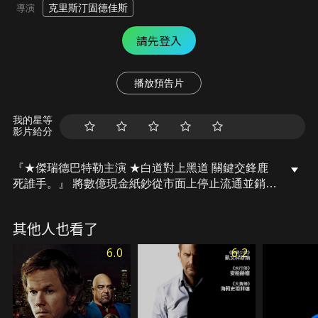
克里斯汀固德佳斯
導演
請先登入
播放預告片
我的星等
影片給分
『★傑瑞德巴特勒主演 ★白道對上黑道 關鍵交鋒鹿
死誰手。』 將數億現金紙鈔從市面上停止流通並銷
毀，是美國聯準會（Fed）每日標準程序，一群手法
高超的搶匪看上這個例行公事，計畫將這筆鉅款奪為
其他人也看了
己有。前科累累的他們，早已被不擇手段、屢破大案
的警探尼克福藍根盯上，在這樣風聲鶴唳的狀況下，
6.0
6.2
他們有可能完成這筆「生意」嗎？最黑的警探遇上最
狂的搶匪，黑白兩道超激火拼，誰才能制霸世界？這
「絕對不可能被搶」的銀行又是否會被攻破？