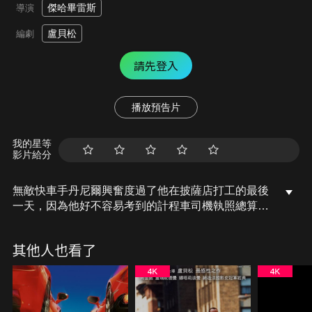
傑哈畢雷斯
導演
盧貝松
編劇
請先登入
播放預告片
我的星等
影片給分
無敵快車手丹尼爾興奮度過了他在披薩店打工的最後
一天，因為他好不容易考到的計程車司機執照總算要
到手了。然而丹尼爾因超速，被駕照考八次都失敗的
廢柴警察艾米里攔下，為免失去駕照，丹尼爾只好硬
其他人也看了
著頭皮和女友莉莉、艾米里的母親及披薩店同事們，
加入艾米里追捕一名連環銀行搶匪的行列…