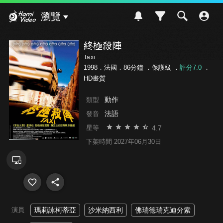
Hami Video
瀏覽
終極殺陣
Taxi
1998．法國．86分鐘 ．
保護級
．
評分7.0
．
HD畫質
動作
類型
法語
發音
4.7
星等
下架時間 2027年06月30日
演員
瑪莉詠柯蒂亞
沙米納西利
佛瑞德瑞克迪分索