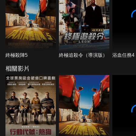
終極殺陣5
終極追殺令（導演版）
浴血任務4
相關影片