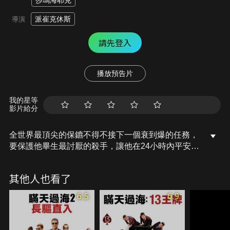
莎瑪海耶克
派崔克休斯
導演
請先登入
播放預告片
我的星等
影片給分
全世界最頂尖的保鑣不得不接下一個衰到爆的任務，
要保護他畢生最討厭的殺手，讓他在24小時內平安到
達荷蘭救出被囚禁的妻子，但一路上充滿殺手的仇家
設下的陷阱，時間又迫在眉睫，水火不容的兩人要如
其他人也看了
何攜手對付敵人，並在這瘋狂的24小時內穿越重重阻
礙達成任務？
6.5
6.9