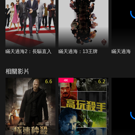
瞞天過海2：長驅直入
瞞天過海：13王牌
瞞天過海
相關影片
6.6
6.2