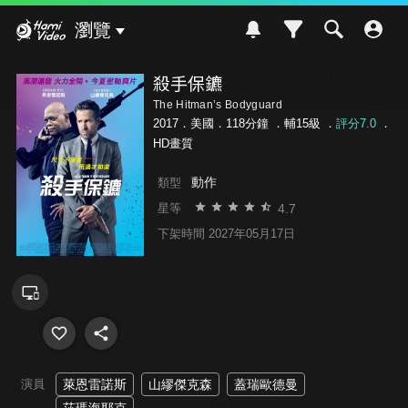
Hami Video
瀏覽
殺手保鑣
The Hitman’s Bodyguard
2017．美國．118分鐘 ．
輔15級
．
評分7.0
．
HD畫質
動作
類型
4.7
星等
下架時間 2027年05月17日
演員
萊恩雷諾斯
山繆傑克森
蓋瑞歐德曼