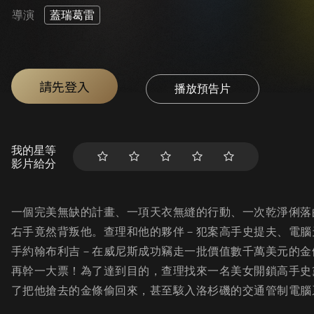
導演
蓋瑞葛雷
請先登入
播放預告片
我的星等
影片給分
一個完美無缺的計畫、一項天衣無縫的行動、一次乾淨俐落
右手竟然背叛他。查理和他的夥伴－犯案高手史提夫、電腦
手約翰布利吉－在威尼斯成功竊走一批價值數千萬美元的金
再幹一大票！為了達到目的，查理找來一名美女開鎖高手史
了把他搶去的金條偷回來，甚至駭入洛杉磯的交通管制電腦