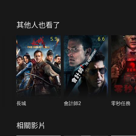
其他人也看了
5.9
6.6
長城
會計師2
零秒任務
相關影片