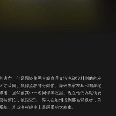
的逃亡，但是竊盜集團首腦查理克洛克卻沒料到他的左
天才萊爾、飆悍駕駛帥哥羅伯、爆破專家左耳和開鎖老
條後，居然被其中一名同伴黑吃黑。現在他們為報仇要
黛拉幫忙，她跟查理一夥人在加州找到那名背叛者，為
系統，造成洛杉磯史上最嚴重的大塞車。