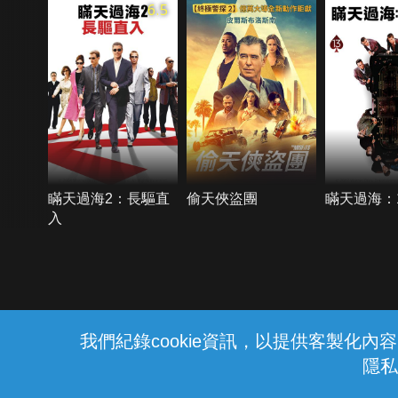
6.5
瞞天過海2：長驅直
偷天俠盜團
瞞天過海：
入
{{notifyMsg}}
我們紀錄cookie資訊，以提供客製化
隱私