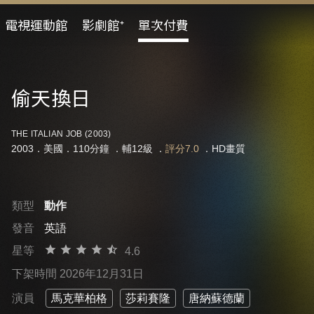
電視運動館
影劇館⁺
單次付費
偷天換日
THE ITALIAN JOB (2003)
2003．美國．110分鐘 ．
輔12級
．
評分7.0
．HD畫質
類型
動作
發音
英語
星等
4.6
下架時間 2026年12月31日
演員
馬克華柏格
莎莉賽隆
唐納蘇德蘭