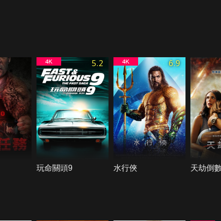
5.2
6.9
玩命關頭9
水行俠
天劫倒