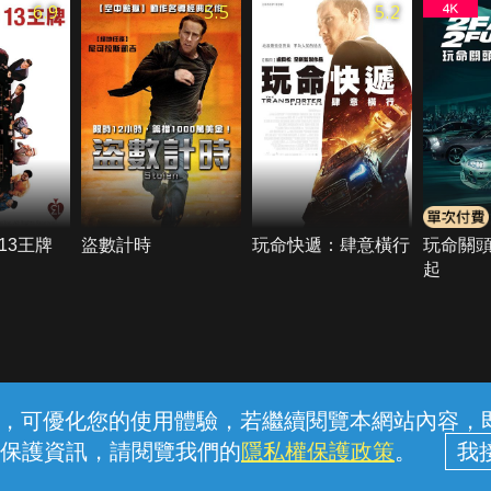
6.9
5.5
5.2
13王牌
盜數計時
玩命快遞：肆意橫行
玩命關頭
起
常見問題
線上客服
服務條款
隱私權保護
內容，可優化您的使用體驗，若繼續閱覽本網站內容，即表
保護資訊，請閱覽我們的
隱私權保護政策
。
中華電信股份有限公司個人家庭分公司 (統一編號：96979949) © 2026