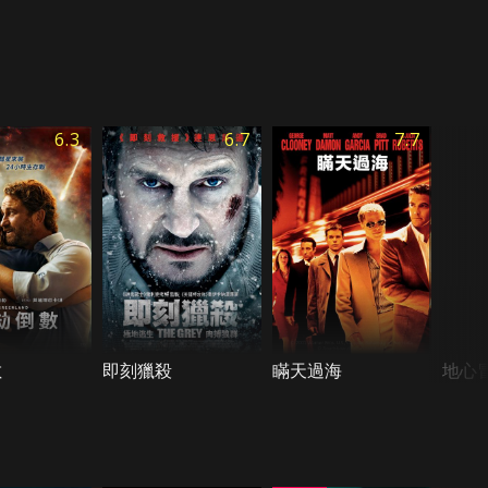
6.3
6.7
7.7
數
即刻獵殺
瞞天過海
地心