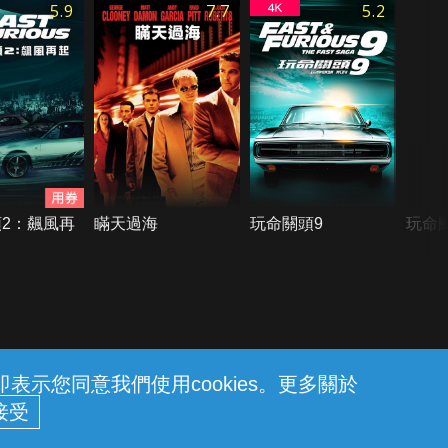
5.9
7.7
5.2
2：飆風再
瞞天過海
玩命關頭9
玩命
示您同意我們使用cookies。更多關於