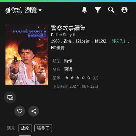
Hami Video
瀏覽
警察故事續集
Police Story II
1988．香港．121分鐘 ．
輔12級
．
評分7.1
．
HD畫質
動作
類型
國語
發音
3.5
星等
下架時間 2027年09月12日
演員
成龍
張曼玉