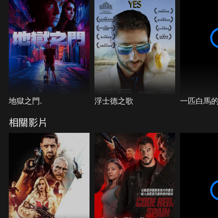
地獄之門.
浮士德之歌
一匹白馬
相關影片