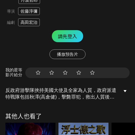
丹波哲郎
佐藤淳彌
導演
高田宏治
編劇
請先登入
播放預告片
我的星等
影片給分
反政府游擊隊挾持美國大使及全家為人質，政府派遣
特戰隊包括秋澤(高倉健)，擊斃罪犯，救出人質後迅
速離開現場。在特訓中遇到永井試圖殺死他女兒里子
(藥師丸博子)，秋澤違抗命令殺死永井。退伍後領養
其他人也看了
了里子，特戰隊怕事情曝光，動員追捕秋澤。逃亡中
里子遭槍殺，倖存的秋澤，背著里子的遺體，獨自衝
入坦克與步兵部隊……