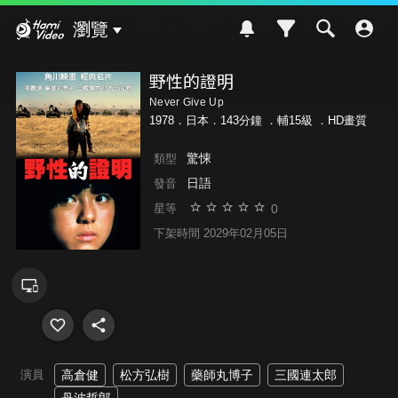
Hami Video
瀏覽
野性的證明
Never Give Up
1978．日本．143分鐘 ．
輔15級
．HD畫質
驚悚
類型
日語
發音
0
星等
下架時間 2029年02月05日
演員
高倉健
松方弘樹
藥師丸博子
三國連太郎