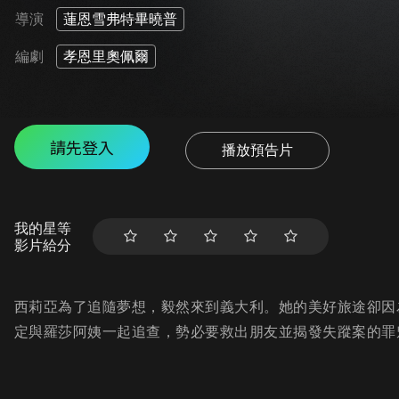
導演
蓮恩雪弗特畢曉普
編劇
孝恩里奧佩爾
請先登入
播放預告片
我的星等
影片給分
西莉亞為了追隨夢想，毅然來到義大利。她的美好旅途卻因
定與羅莎阿姨一起追查，勢必要救出朋友並揭發失蹤案的罪