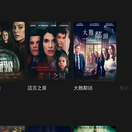
機
謊言之屋
大難鄰頭
失樂
5.2