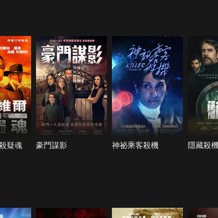
殺疑魂
豪門謀影
神祕乘客殺機
隱藏殺