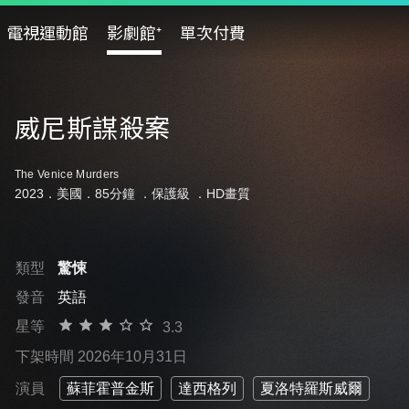
電視運動館
影劇館⁺
單次付費
威尼斯謀殺案
The Venice Murders
2023．美國．85分鐘 ．
保護級
．HD畫質
類型
驚悚
發音
英語
星等
3.3
下架時間 2026年10月31日
演員
蘇菲霍普金斯
達西格列
夏洛特羅斯威爾