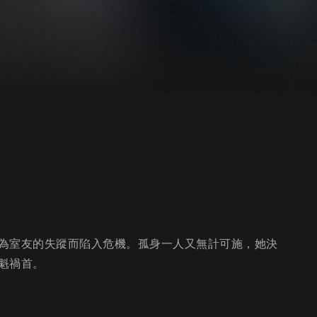
為室友的失蹤而陷入危機。孤身一人又無計可施，她決
魁禍首。