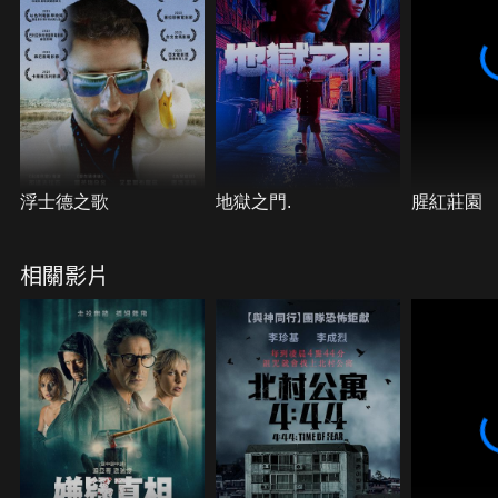
浮士德之歌
地獄之門.
腥紅莊園
相關影片