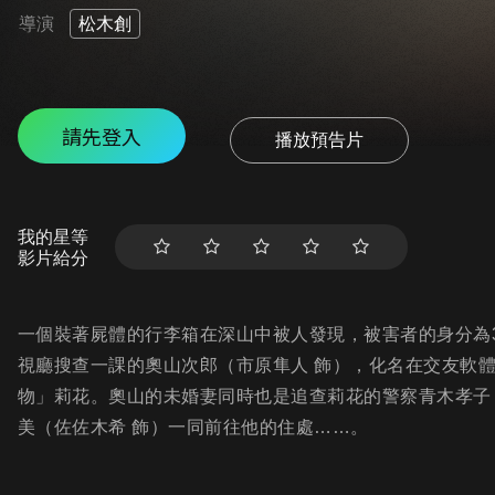
導演
松木創
請先登入
播放預告片
我的星等
影片給分
一個裝著屍體的行李箱在深山中被人發現，被害者的身分為
視廳搜查一課的奧山次郎（市原隼人 飾），化名在交友軟
物」莉花。奧山的未婚妻同時也是追查莉花的警察青木孝子
美（佐佐木希 飾）一同前往他的住處……。