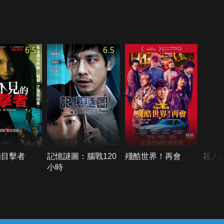
6.5
6.5
的目擊者
記憶謎圖：腦戰120
殘酷世界！再會
殺人
小時