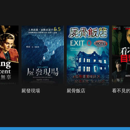
5.5
6.0
屍發現場
屍骨飯店
看不見