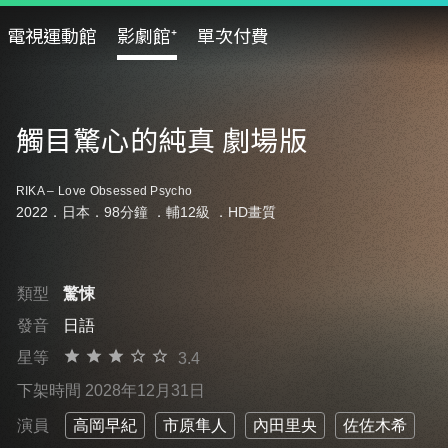
電視運動館
影劇館⁺
單次付費
觸目驚心的純真 劇場版
RIKA – Love Obsessed Psycho
2022．日本．98分鐘 ．
輔12級
．HD畫質
類型
驚悚
發音
日語
星等
3.4
下架時間 2028年12月31日
演員
高岡早紀
市原隼人
內田里央
佐佐木希