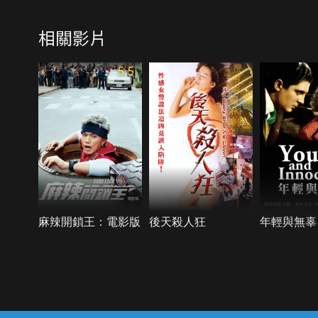
相關影片
5.5
麻辣開鎖王：電影版
後天殺人狂
年輕與無辜
{{notifyMsg}}