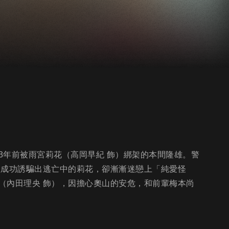
3年前被雨宮莉花（高岡早紀 飾）綁架的本間隆雄。警
體成功誘騙出逃亡中的莉花，卻漸漸迷戀上「純愛怪
（內田理央 飾），因擔心奧山的安危，和前輩梅本尚