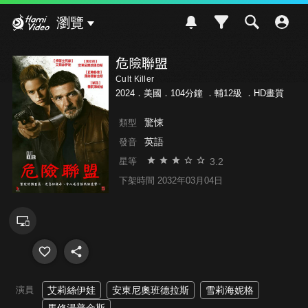
Hami Video
瀏覽
危險聯盟
Cult Killer
2024．美國．104分鐘 ．
輔12級
．HD畫質
驚悚
類型
英語
發音
3.2
星等
下架時間 2032年03月04日
演員
艾莉絲伊娃
安東尼奧班德拉斯
雪莉海妮格