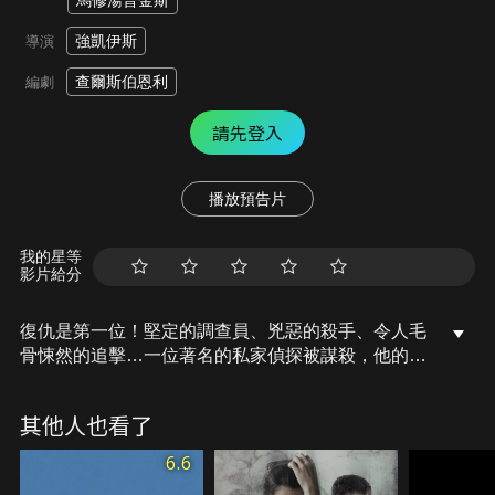
馬修湯普金斯
強凱伊斯
導演
查爾斯伯恩利
編劇
請先登入
播放預告片
我的星等
影片給分
復仇是第一位！堅定的調查員、兇惡的殺手、令人毛
骨悚然的追擊…一位著名的私家偵探被謀殺，他的門
徒接手了這個案子，隨著調查的展開，她被迫與兇手
結成危險的聯盟，以揭開小鎮的可怕秘密，並為受害
其他人也看了
者伸張正義…
6.6