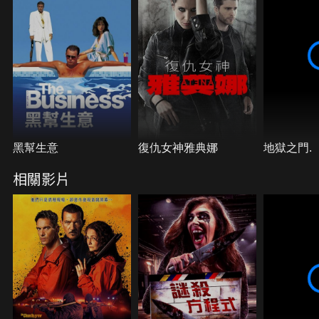
黑幫生意
復仇女神雅典娜
地獄之門.
相關影片