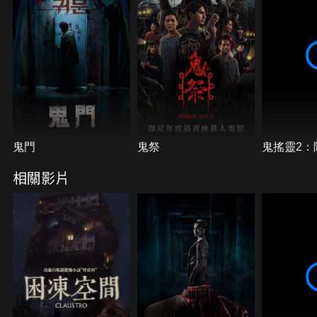
鬼門
鬼祭
鬼搖靈2：
相關影片