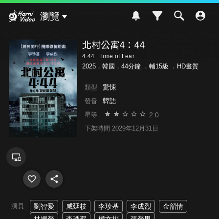
Hami Video
瀏覽
北村公寓4：44
4:44 : Time of Fear
2025．韓國．44分鐘 ．
輔15級
．HD畫質
驚悚
類型
韓語
發音
2.0
星等
下架時間 2029年12月31日
演員
劉智愛
咸延枝
李珍基
李成烈
金韶情