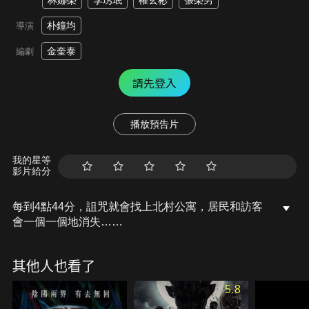
林娜榮
李琇珉
權玄彬
張榮男
朴鐘均
導演
金奎泰
編劇
請先登入
播放預告片
我的星等
影片給分
每到4點44分，詛咒就會找上北村公寓，居民和訪客
會一個一個地消失……
其他人也看了
5.8