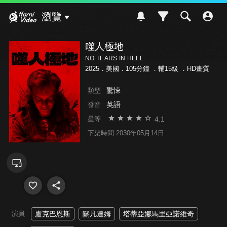
Hami Video
瀏覽
噬人極地
NO TEARS IN HELL
2025．美國．105分鐘 ．
輔15級
．HD畫質
驚悚
類型
英語
發音
4.1
星等
下架時間 2030年05月14日
演員
盧克巴恩斯
關凡達姆
塔蒂亞娜馬里亞諾維奇