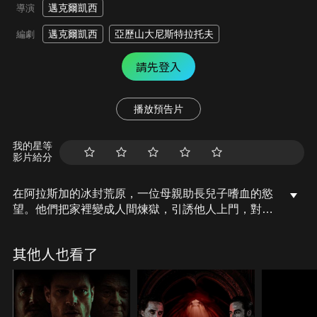
邁克爾凱西
導演
邁克爾凱西
亞歷山大尼斯特拉托夫
編劇
請先登入
播放預告片
我的星等
影片給分
在阿拉斯加的冰封荒原，一位母親助長兒子嗜血的慾
望。他們把家裡變成人間煉獄，引誘他人上門，對他
們進行虐待與食人行為。
其他人也看了