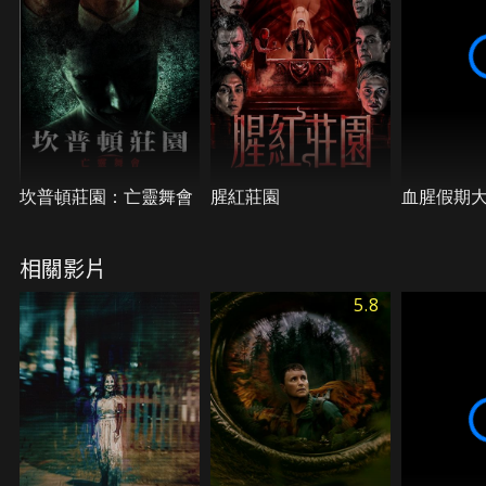
坎普頓莊園：亡靈舞會
腥紅莊園
血腥假期
相關影片
5.8