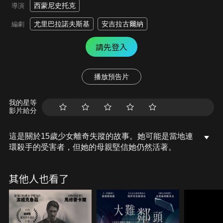
西蒙尼史托克
導演
尤里巴拉諾夫斯基
安吉拉古爾納
編劇
請先登入
播放預告片
我的星等
影片給分
這是關於15歲少女離奇失蹤的故事。她可能是當地連
環殺手的受害者，但她的母親堅信她仍然活著。
其他人也看了