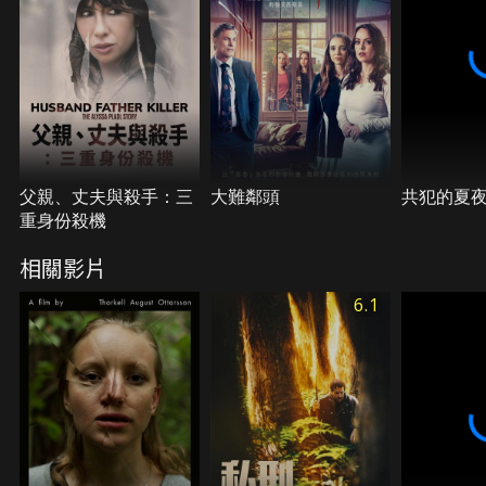
父親、丈夫與殺手：三
大難鄰頭
共犯的夏
重身份殺機
相關影片
6.1