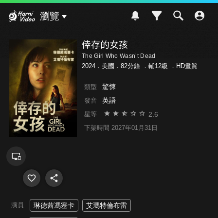
Hami Video
瀏覽
倖存的女孩
The Girl Who Wasn’t Dead
2024．美國．82分鐘 ．
輔12級
．HD畫質
驚悚
類型
英語
發音
2.6
星等
下架時間 2027年01月31日
演員
琳德茜馮塞卡
艾瑪特倫布雷