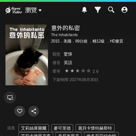
Hami Video
瀏覽
意外的私密
The Inhabitants
2015．美國．89分鐘 ．
輔12級
．HD畫質
驚悚
類型
英語
發音
2.6
星等
下架時間 2027年06月30日
演員
艾莉絲庫圖爾
麥可里德
麗貝卡懷特赫斯特