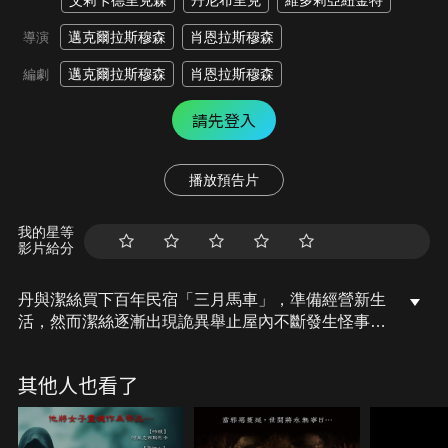
艾莉卡德里克森
丹尼布里克
維多莉亞紐金特
邁克爾拉斯穆森
肖恩拉斯穆森
導演
邁克爾拉斯穆森
肖恩拉斯穆森
編劇
請先登入
播放預告片
我的星等
影片給分
丹與潔絲買下百年民宿「三月馬車」，準備經營新生
活，然而潔絲逐漸出現詭異舉止屋內不斷發生怪事，
他們發現房子與17世紀被處絞刑的「助產士女巫」莉
迪亞有關，當年許多孩童在她死後神秘失蹤，丹必須
其他人也看了
在邪惡完全吞噬妻子前，揭開古老詛咒的真相對抗這
棟房子的黑暗力量。