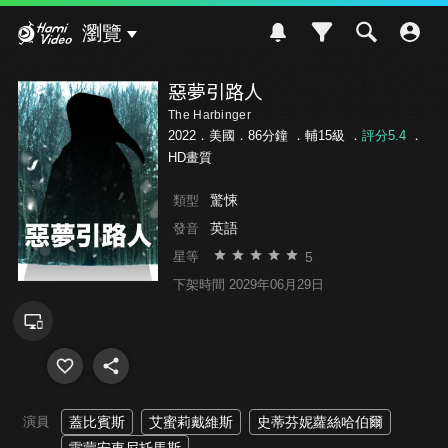
Hami Video
瀏覽
惡夢引路人
The Harbinger
2022．美國．86分鐘 ．
輔15級
．
評分5.4
．
HD畫質
驚悚
類型
英語
發音
5
星等
下架時間 2029年06月29日
演員
蓋比賓斯
艾蜜莉戴維斯
史蒂芬妮蘿絲哈伯爾