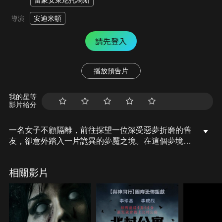
雷蒙安東尼托馬斯
安迪米頓
導演
請先登入
播放預告片
我的星等
影片給分
一名女子不顧隔離，前往探望一位深受惡夢折磨的舊
友，卻意外踏入一片詭異的夢魘之境。在這個夢境
裡，她不僅要直面內心最深的恐懼，還必須與潛伏其
中的邪惡對抗。隨著現實與夢境的界線逐漸模糊，她
相關影片
驚覺惡夢不僅具有傳染性，甚至可能將她的存在從世
界上完全抹去。