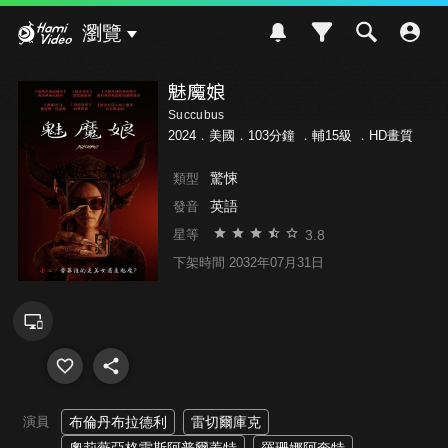
Hami Video
瀏覽
魅魔娘
Succubus
2024．美國．103分鐘 ．
輔15級
．HD畫質
驚悚
類型
英語
發音
3.8
星等
下架時間 2032年07月31日
演員
布倫丹布拉德利
雷切爾庫克