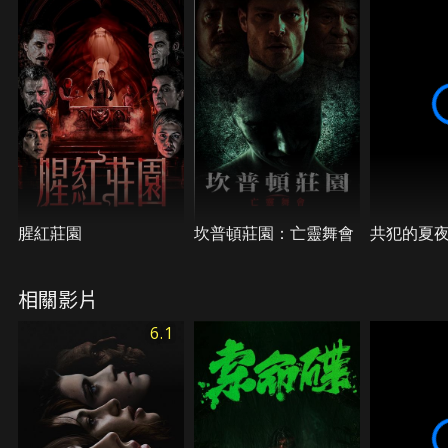
腥紅莊園
坎普頓莊園：亡靈舞會
共犯的夏
相關影片
6.1