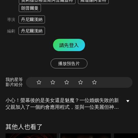
奧莉薇亞格雷斯阿普爾蓋特
羅珊娜阿奎特
朗普爾曼
丹尼爾漢納
導演
丹尼爾漢納
編劇
請先登入
播放預告片
我的星等
影片給分
小心！螢幕後的是美女還是魅魔？一位婚姻失敗的新
父親加入了一個約會應用程式，並與一位美麗但神秘
的女人配對。被她奇妙的誘惑所吸引，他很快意識到
她的誘惑力隱藏著一個可怕的秘密，這個秘密表明她
其他人也看了
不屬於這個世界，她帶來的噩夢可能是無法逃避的。