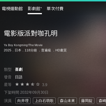
電視運動館
影劇館⁺
單次付費
電影版派對咖孔明
Ya Boy Kongming!The Movie
2025．日本．118分鐘 ．
普遍級
．HD畫質
類型
喜劇
發音
日語
星等
3.9
下架時間 2032年09月30日
演員
向井理
上白石萌歌
森山未來
藤岡靛
森