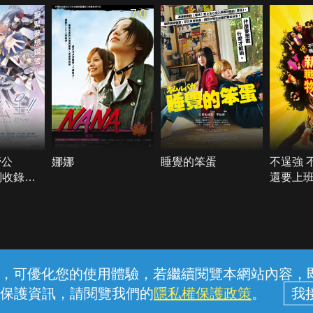
7.0
管公
娜娜
睡覺的笨蛋
不逞強 
別收錄前
還要上
業摔角
常見問題
線上客服
服務條款
隱私權保護
內容，可優化您的使用體驗，若繼續閱覽本網站內容，即表
保護資訊，請閱覽我們的
隱私權保護政策
。
中華電信股份有限公司個人家庭分公司 (統一編號：96979949) © 2026