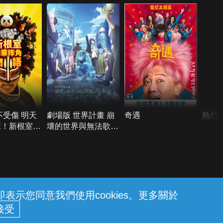
6.5
不受傷 明天
劇場版 世界計畫 崩
奇遇
熱烈
班！新根室職
壞的世界與無法歌唱
物語
的初音未來
示您同意我們使用cookies。更多關於