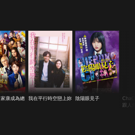
川家康成為總
我在平行時空戀上妳
陰陽眼見子
Cha
跟人