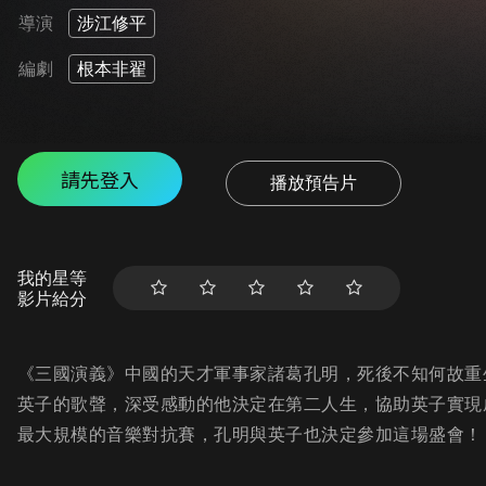
導演
涉江修平
編劇
根本非翟
請先登入
播放預告片
我的星等
影片給分
《三國演義》中國的天才軍事家諸葛孔明，死後不知何故重
英子的歌聲，深受感動的他決定在第二人生，協助英子實現
最大規模的音樂對抗賽，孔明與英子也決定參加這場盛會！