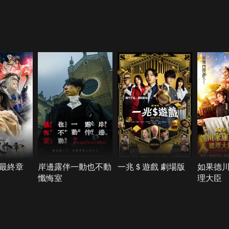
最終章
岸邊露伴一動也不動
一兆＄遊戲 劇場版
如果德
懺悔室
理大臣