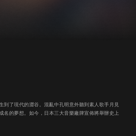
生到了現代的澀谷。混亂中孔明意外聽到素人歌手月見
成名的夢想。如今，日本三大音樂廠牌宣佈將舉辦史上