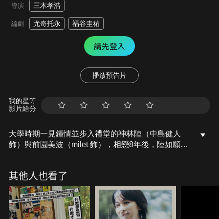
三木孝浩
導演
尤奇托永
福谷圭祐
編劇
請先登入
播放預告片
我的星等
影片給分
大學時期一見鍾情並步入禮堂的神林陸（中島健人
飾）與前園美波（milet 飾），相戀8年後，陸如願成
為人氣小說家，美波則放棄歌手夢想，全力扶持另一
半。就在陸事業如日中天之際，某次兩人吵架後的隔
其他人也看了
天清晨，竟發生天翻地覆的大改變！本來是暢銷作家
的陸竟淪為出版社小編輯，而家中老婆竟成了遙不可
及的超級巨星！眼看世界突然變成兩人不曾相識的平
行時空，陸到底該怎麼做才能讓變成陌生人的妻子重