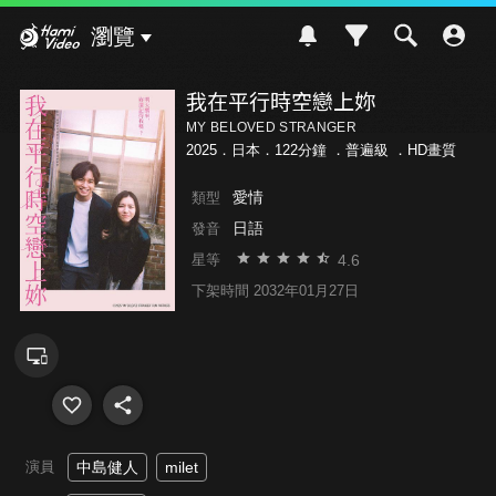
Hami Video
瀏覽
我在平行時空戀上妳
MY BELOVED STRANGER
2025．日本．122分鐘 ．
普遍級
．HD畫質
愛情
類型
日語
發音
4.6
星等
下架時間 2032年01月27日
演員
中島健人
milet