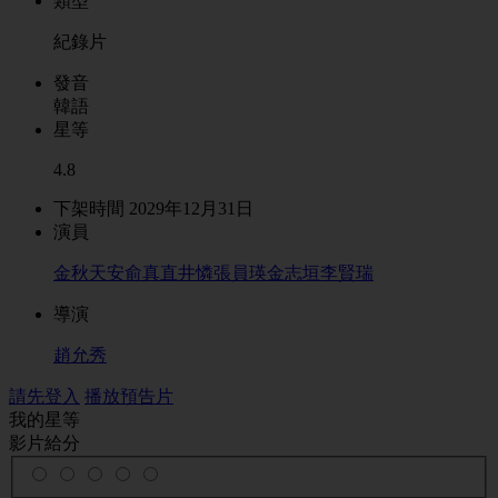
類型
紀錄片
發音
韓語
星等
4.8
下架時間 2029年12月31日
演員
金秋天
安俞真
直井憐
張員瑛
金志垣
李賢瑞
導演
趙允秀
請先登入
播放預告片
我的星等
影片給分