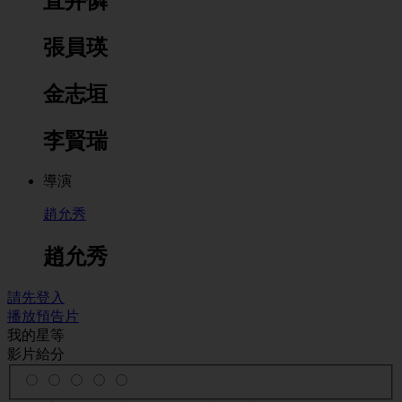
直井憐
張員瑛
金志垣
李賢瑞
導演
趙允秀
趙允秀
請先登入
播放預告片
我的星等
影片給分