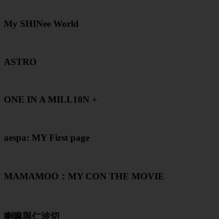
My SHINee World
ASTRO
ONE IN A MILL10N +
aespa: MY First page
MAMAMOO：MY CON THE MOVIE
喇嘛與仁波切