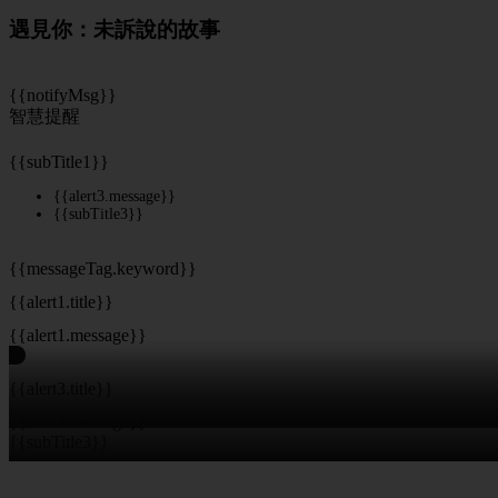
遇見你：未訴說的故事
{{notifyMsg}}
智慧提醒
{{subTitle1}}
{{alert3.message}}
{{subTitle3}}
{{messageTag.keyword}}
{{alert1.title}}
{{alert1.message}}
{{alert3.title}}
{{alert3.message}}
{{subTitle3}}