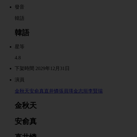
發音
韓語
韓語
星等
4.8
下架時間 2029年12月31日
演員
金秋天
安俞真
直井憐
張員瑛
金志垣
李賢瑞
金秋天
安俞真