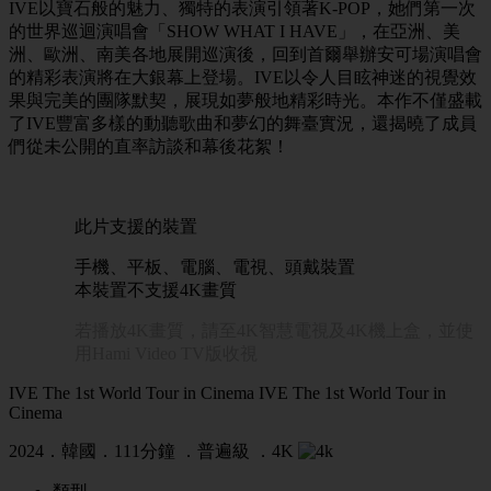
IVE以寶石般的魅力、獨特的表演引領著K-POP，她們第一次
的世界巡迴演唱會「SHOW WHAT I HAVE」，在亞洲、美
洲、歐洲、南美各地展開巡演後，回到首爾舉辦安可場演唱會
的精彩表演將在大銀幕上登場。IVE以令人目眩神迷的視覺效
果與完美的團隊默契，展現如夢般地精彩時光。本作不僅盛載
了IVE豐富多樣的動聽歌曲和夢幻的舞臺實況，還揭曉了成員
們從未公開的直率訪談和幕後花絮！
此片支援的裝置
手機、平板、電腦、電視、頭戴裝置
本裝置不支援4K畫質
若播放4K畫質，請至4K智慧電視及4K機上盒，並使
用Hami Video TV版收視
IVE The 1st World Tour in Cinema
IVE The 1st World Tour in
Cinema
2024．韓國．111分鐘 ．
普遍級
．4K