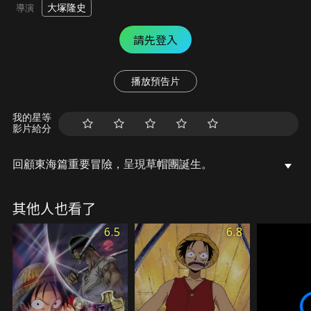
大塚隆史
導演
請先登入
播放預告片
我的星等
影片給分
回顧東海篇重要冒險，呈現草帽團誕生。
其他人也看了
6.5
6.8