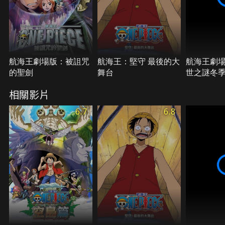
航海王劇場版：被詛咒
航海王：堅守 最後的大
航海王劇
的聖劍
舞台
世之謎冬
的櫻花
相關影片
6.7
6.8