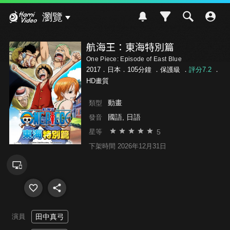
Hami Video
瀏覽
航海王：東海特別篇
One Piece: Episode of East Blue
2017．日本．105分鐘 ．
保護級
．
評分7.2
．
HD畫質
動畫
類型
國語, 日語
發音
5
星等
下架時間 2026年12月31日
演員
田中真弓